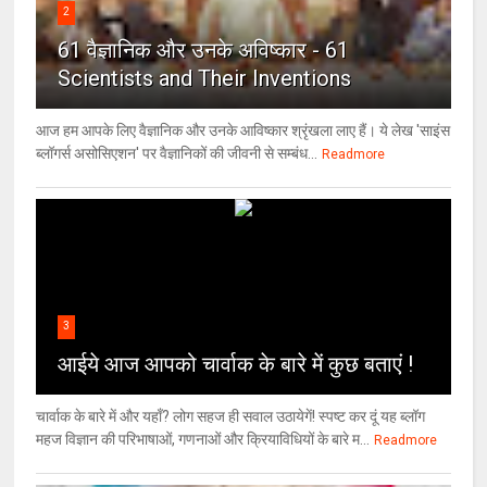
2
61 वैज्ञानिक और उनके अविष्कार - 61
Scientists and Their Inventions
आज हम आपके लिए वैज्ञानिक और उनके आविष्कार श्रृंखला लाए हैं। ये लेख 'साइंस
ब्लॉगर्स असोसिएशन' पर वैज्ञा‍निकों की जीवनी से सम्बंध...
Readmore
3
आईये आज आपको चार्वाक के बारे में कुछ बताएं !
चार्वाक के बारे में और यहाँ? लोग सहज ही सवाल उठायेगें! स्पष्ट कर दूं यह ब्लॉग
महज विज्ञान की परिभाषाओं, गणनाओं और क्रियाविधियों के बारे म...
Readmore