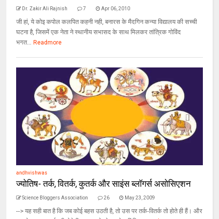
Dr. Zakir Ali Rajnish
7
Apr 06, 2010
जी हां, ये कोइ कपोल कलपित कहनी नही, बनारस के मैदगिन कन्या विद्यालय की सच्ची
घटना है, जिसमें एक नेता ने स्थानीय सभासद के साथ मिलकर तांत्रिक गोविंद
भगत...
Readmore
andhvishwas
ज्योतिष- तर्क, वितर्क, कुतर्क और साइंस ब्लॉगर्स असोसिएशन
Science Bloggers Association
26
May 23, 2009
--> यह सही बात है कि जब कोई बहस उठती है, तो उस पर तर्क-वितर्क तो होते ही हैं। और