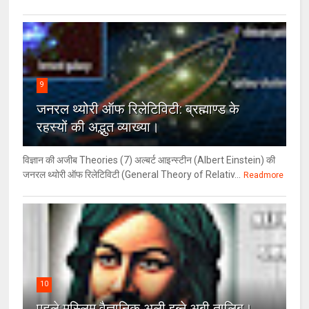
9
जनरल थ्‍योरी ऑफ रिलेटिविटी: ब्रह्माण्‍ड के
रहस्‍यों की अद्भुत व्‍याख्‍या।
विज्ञान की अजीब Theories (7) अल्‍बर्ट आइन्स्टीन (Albert Einstein) की
जनरल थ्योरी ऑफ रिलेटिविटी (General Theory of Relativ...
Readmore
10
पहले मुस्लिम वैज्ञानिक अली इब्ने अबी तालिब।