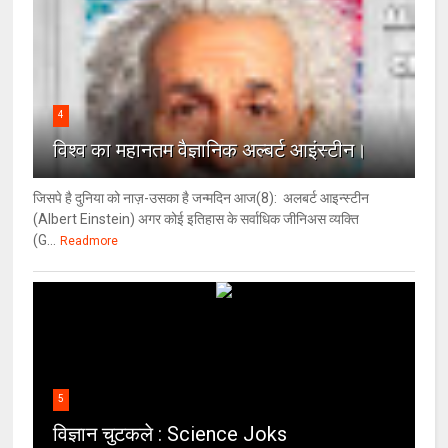
4
विश्‍व का महानतम वैज्ञानिक अल्बर्ट आइंस्टीन।
जिसपे है दुनिया को नाज़-उसका है जन्मदिन आज(8): अलबर्ट आइन्स्टीन
(Albert Einstein) अगर कोई इतिहास के सर्वाधिक जीनिअस व्यक्ति
(G...
Readmore
5
विज्ञान चुटकले : Science Joks