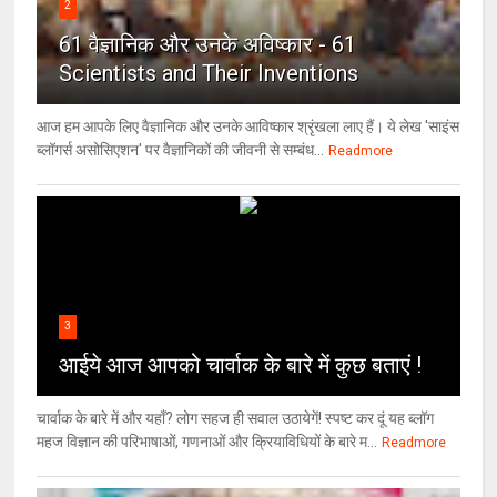
2
61 वैज्ञानिक और उनके अविष्कार - 61
Scientists and Their Inventions
आज हम आपके लिए वैज्ञानिक और उनके आविष्कार श्रृंखला लाए हैं। ये लेख 'साइंस
ब्लॉगर्स असोसिएशन' पर वैज्ञा‍निकों की जीवनी से सम्बंध...
Readmore
3
आईये आज आपको चार्वाक के बारे में कुछ बताएं !
चार्वाक के बारे में और यहाँ? लोग सहज ही सवाल उठायेगें! स्पष्ट कर दूं यह ब्लॉग
महज विज्ञान की परिभाषाओं, गणनाओं और क्रियाविधियों के बारे म...
Readmore