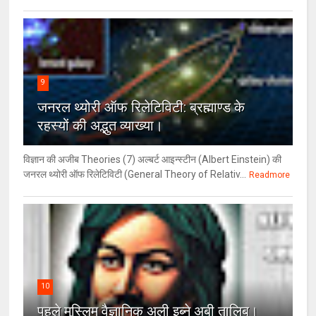
9
जनरल थ्‍योरी ऑफ रिलेटिविटी: ब्रह्माण्‍ड के
रहस्‍यों की अद्भुत व्‍याख्‍या।
विज्ञान की अजीब Theories (7) अल्‍बर्ट आइन्स्टीन (Albert Einstein) की
जनरल थ्योरी ऑफ रिलेटिविटी (General Theory of Relativ...
Readmore
10
पहले मुस्लिम वैज्ञानिक अली इब्ने अबी तालिब।