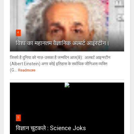
4
विश्‍व का महानतम वैज्ञानिक अल्बर्ट आइंस्टीन।
जिसपे है दुनिया को नाज़-उसका है जन्मदिन आज(8): अलबर्ट आइन्स्टीन
(Albert Einstein) अगर कोई इतिहास के सर्वाधिक जीनिअस व्यक्ति
(G...
Readmore
5
विज्ञान चुटकले : Science Joks