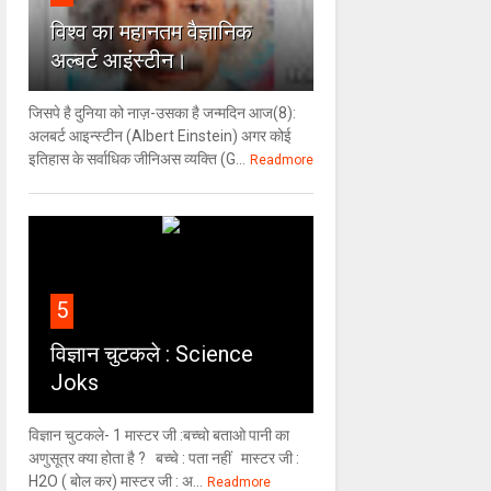
विश्‍व का महानतम वैज्ञानिक
अल्बर्ट आइंस्टीन।
जिसपे है दुनिया को नाज़-उसका है जन्मदिन आज(8):
अलबर्ट आइन्स्टीन (Albert Einstein) अगर कोई
इतिहास के सर्वाधिक जीनिअस व्यक्ति (G...
Readmore
5
विज्ञान चुटकले : Science
Joks
विज्ञान चुटकले- 1 मास्टर जी :बच्चो बताओ पानी का
अणुसूत्र क्या होता है ? बच्चे : पता नहीं मास्टर जी :
H2O ( बोल कर) मास्टर जी : अ...
Readmore