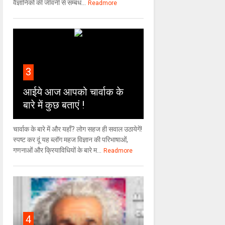
वैज्ञा‍निकों की जीवनी से सम्बंध...
Readmore
3
आईये आज आपको चार्वाक के
बारे में कुछ बताएं !
चार्वाक के बारे में और यहाँ? लोग सहज ही सवाल उठायेगें!
स्पष्ट कर दूं यह ब्लॉग महज विज्ञान की परिभाषाओं,
गणनाओं और क्रियाविधियों के बारे म...
Readmore
4