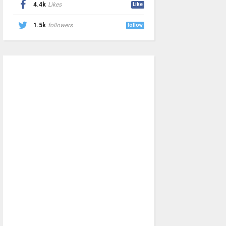
4.4k
Likes
Like
1.5k
followers
follow