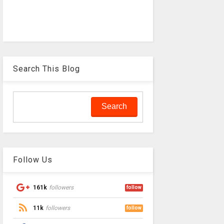
Search This Blog
Follow Us
161k
followers
follow
11k
followers
follow