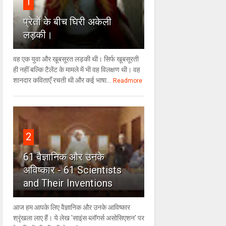
1
प्रेतों के बीच घिरी अकेली
लड़की।
वह एक युवा और खूबसूरत लड़की थी। सिर्फ खूबसूरती
ही नहीं बल्कि टैलेंट के मामले में भी वह विलक्षण थी। वह
शानदार कविताएँ रचती थी और कई भाषा...
Readmore
2
61 वैज्ञानिक और उनके
अविष्कार - 61 Scientists
and Their Inventions
आज हम आपके लिए वैज्ञानिक और उनके आविष्कार
श्रृंखला लाए हैं। ये लेख 'साइंस ब्लॉगर्स असोसिएशन' पर