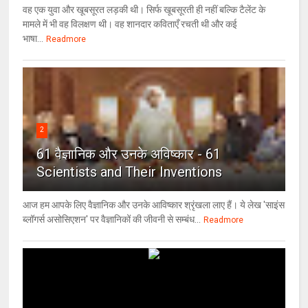
वह एक युवा और खूबसूरत लड़की थी। सिर्फ खूबसूरती ही नहीं बल्कि टैलेंट के
मामले में भी वह विलक्षण थी। वह शानदार कविताएँ रचती थी और कई
भाषा...
Readmore
2
61 वैज्ञानिक और उनके अविष्कार - 61
Scientists and Their Inventions
आज हम आपके लिए वैज्ञानिक और उनके आविष्कार श्रृंखला लाए हैं। ये लेख 'साइंस
ब्लॉगर्स असोसिएशन' पर वैज्ञा‍निकों की जीवनी से सम्बंध...
Readmore