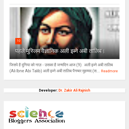
10
पहले मुस्लिम वैज्ञानिक अली इब्ने अबी तालिब।
जिसपे है दुनिया को नाज़ - उसका है जन्मदिन आज (9): अली इब्ने अबी तालिब
(Ali Ibne Abi Talib) अली इब्ने अबी तालिब पैगम्बर मुहम्मद (स....
Readmore
Developer:
Dr. Zakir Ali Rajnish