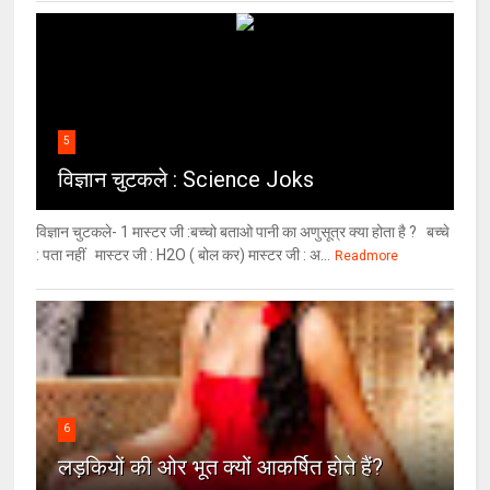
5
विज्ञान चुटकले : Science Joks
विज्ञान चुटकले- 1 मास्टर जी :बच्चो बताओ पानी का अणुसूत्र क्या होता है ? बच्चे
: पता नहीं मास्टर जी : H2O ( बोल कर) मास्टर जी : अ...
Readmore
6
लड़कियों की ओर भूत क्‍यों आकर्षित होते हैं?