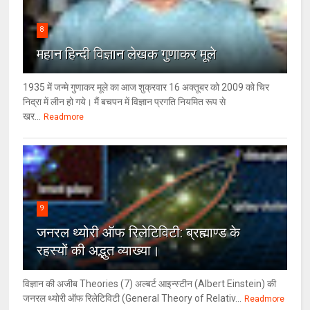
8
महान हिन्दी विज्ञान लेखक गुणाकर मूले
1935 में जन्मे गुणाकर मूले का आज शुक्रवार 16 अक्तूबर को 2009 को चिर
निद्रा में लीन हो गये। मैं बचपन में विज्ञान प्रगति नियमित रूप से
खर...
Readmore
9
जनरल थ्‍योरी ऑफ रिलेटिविटी: ब्रह्माण्‍ड के
रहस्‍यों की अद्भुत व्‍याख्‍या।
विज्ञान की अजीब Theories (7) अल्‍बर्ट आइन्स्टीन (Albert Einstein) की
जनरल थ्योरी ऑफ रिलेटिविटी (General Theory of Relativ...
Readmore