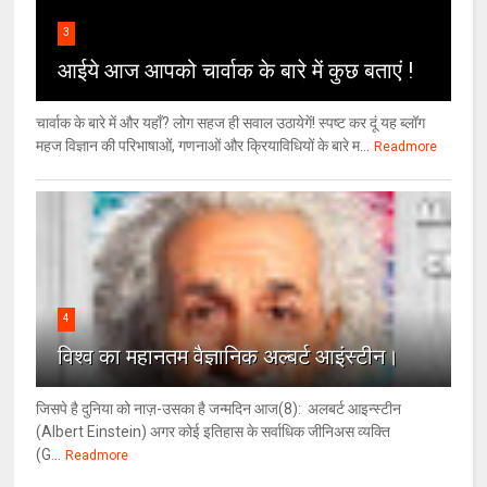
3
आईये आज आपको चार्वाक के बारे में कुछ बताएं !
चार्वाक के बारे में और यहाँ? लोग सहज ही सवाल उठायेगें! स्पष्ट कर दूं यह ब्लॉग
महज विज्ञान की परिभाषाओं, गणनाओं और क्रियाविधियों के बारे म...
Readmore
4
विश्‍व का महानतम वैज्ञानिक अल्बर्ट आइंस्टीन।
जिसपे है दुनिया को नाज़-उसका है जन्मदिन आज(8): अलबर्ट आइन्स्टीन
(Albert Einstein) अगर कोई इतिहास के सर्वाधिक जीनिअस व्यक्ति
(G...
Readmore