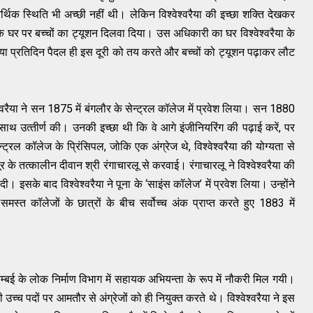
िक स्थिति भी अच्‍छी नहीं थी। लेकिन विश्‍वेश्‍वरैया की इच्‍छा शक्ति देखकर
कारी के घर पर बच्‍चों का ट्यूशन दिलवा दिया। उस अधिकारी का घर विश्‍वेश्‍वरैया के
ैया प्रतिदिन पैदल ही इस दूरी को तय करते और बच्‍चों को ट्यूशन पढ़ाकर लौट
वेश्‍वरैया ने सन 1875 में बंगलौर के सेन्‍ट्रल कॉलेज में प्रवेश लिया। सन 1880
ा के साथ उत्‍तीर्ण की। उनकी इच्‍छा थी कि वे आगे इंजीनियरिंग की पढ़ाई करें, पर
‍ट्रल कॉलेज के प्रिंसिपल, जोकि एक अंग्रेज थे, विश्‍वेश्‍वरैया की योग्‍यता से
सूर के तत्‍कालीन दीवान श्री रंगाचारलू से करवाई। रंगाचारलू ने विश्‍वेश्‍वरैया की
इसके बाद विश्‍वेश्‍वरैया ने पूना के ‘साइंस कॉलेज’ में प्रवेश लिया। उन्‍होंने
के समस्‍त कॉलेजों के छात्रों के बीच सर्वोच्‍च अंक प्राप्‍त करते हुए 1883 में
को बम्‍बई के लोक निर्माण विभाग में सहायक अभियन्‍ता के रूप में नौकरी मिल गयी।
‍च पदों पर आमतौर से अंग्रेजों को ही नियुक्‍त करते थे। विश्‍वेश्‍वरैया ने इस