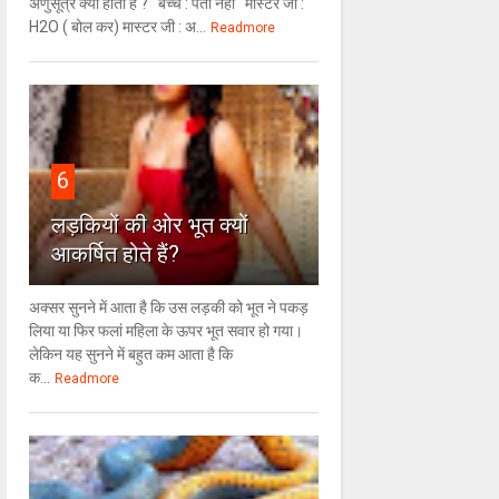
अणुसूत्र क्या होता है ? बच्चे : पता नहीं मास्टर जी :
H2O ( बोल कर) मास्टर जी : अ...
Readmore
6
लड़कियों की ओर भूत क्‍यों
आकर्षित होते हैं?
अक्सर सुनने में आता है कि उस लड़की को भूत ने पकड़
लिया या फिर फलां महिला के ऊपर भूत सवार हो गया।
लेकिन यह सुनने में बहुत कम आता है कि
क...
Readmore