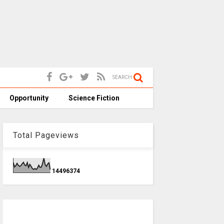
SEARCH
Opportunity
Science Fiction
Total Pageviews
1
4
4
9
6
3
7
4