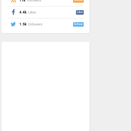
11k
followers
follow
4.4k
Likes
Like
1.5k
followers
follow