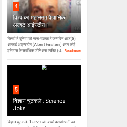
4
विश्‍व का महानतम वैज्ञानिक
अल्बर्ट आइंस्टीन।
जिसपे है दुनिया को नाज़-उसका है जन्मदिन आज(8):
अलबर्ट आइन्स्टीन (Albert Einstein) अगर कोई
इतिहास के सर्वाधिक जीनिअस व्यक्ति (G...
Readmore
5
विज्ञान चुटकले : Science
Joks
विज्ञान चुटकले- 1 मास्टर जी :बच्चो बताओ पानी का