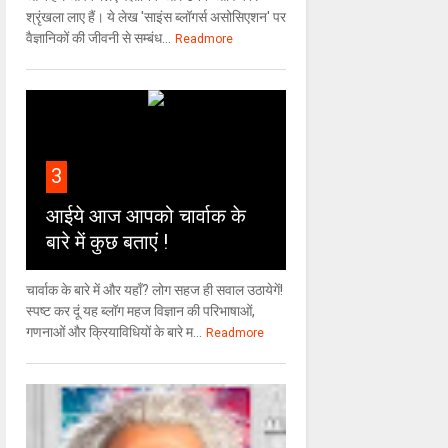
श्रृंखला लाए हैं। ये लेख 'साइंस ब्लॉगर्स असोसिएशन' पर
वैज्ञा‍निकों की जीवनी से सम्बंध...
Readmore
3
आईये आज आपको चार्वाक के
बारे में कुछ बताएं !
चार्वाक के बारे में और यहाँ? लोग सहज ही सवाल उठायेगें!
स्पष्ट कर दूं यह ब्लॉग महज विज्ञान की परिभाषाओं,
गणनाओं और क्रियाविधियों के बारे म...
Readmore