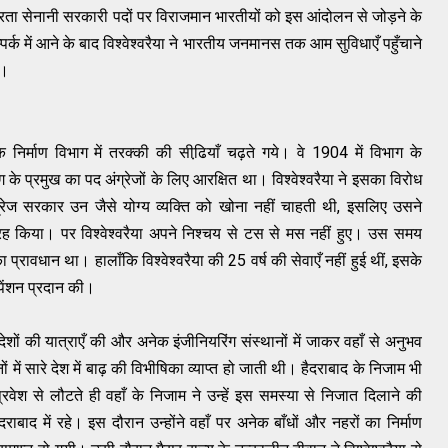
त्रता सेनानी सरकारी पदों पर विराजमान भारतीयों को इस आंदोलन से जोड़ने के
्क में आने के बाद विश्‍वेश्‍वरैया ने भारतीय जनमानस तक आम सुविधाएँ पहुँचाने
ा।
निर्माण विभाग में तरक्‍की की सीढि़याँ चढ़ते गये। वे 1904 में विभाग के
भाग के प्रमुख का पद अंग्रेजों के लिए आरक्षित था। विश्‍वेश्‍वरैया ने इसका विरोध
्रेज सरकार उन जैसे योग्‍य व्‍यक्ति को खोना नहीं चाहती थी, इसलिए उसने
ग्रह किया। पर विश्‍वेश्‍वरैया अपने निश्‍चय से टस से मस नहीं हुए। उस समय
 प्रावधान था। हालाँकि विश्‍वेश्‍वरैया की 25 वर्ष की सेवाएँ नहीं हुई थीं, इसके
 पेंशन प्रदान की।
 विदेशों की यात्राएँ की और अनेक इंजीनियरिंग संस्‍थानों में जाकर वहाँ से अनुभव
ं सारे देश में बाढ़ की विभीषिका व्‍याप्‍त हो जाती थी। हैदराबाद के निजाम भी
 प्रवेश से लौटते ही वहाँ के निजाम ने उन्‍हें इस समस्‍या से निजात दिलाने की
ैदराबाद में रहे। इस दौरान उन्‍होंने वहाँ पर अनेक बाँधों और नहरों का निर्माण