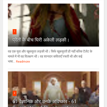
1
प्रेतों के बीच घिरी अकेली लड़की।
वह एक युवा और खूबसूरत लड़की थी। सिर्फ खूबसूरती ही नहीं बल्कि टैलेंट के
मामले में भी वह विलक्षण थी। वह शानदार कविताएँ रचती थी और कई
भाषा...
Readmore
2
61 वैज्ञानिक और उनके अविष्कार - 61