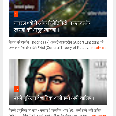
9
जनरल थ्‍योरी ऑफ रिलेटिविटी: ब्रह्माण्‍ड के
रहस्‍यों की अद्भुत व्‍याख्‍या।
विज्ञान की अजीब Theories (7) अल्‍बर्ट आइन्स्टीन (Albert Einstein) की
जनरल थ्योरी ऑफ रिलेटिविटी (General Theory of Relativ...
Readmore
10
पहले मुस्लिम वैज्ञानिक अली इब्ने अबी तालिब।
जिसपे है दुनिया को नाज़ - उसका है जन्मदिन आज (9): अली इब्ने अबी तालिब
(Ali Ibne Abi Talib) अली इब्ने अबी तालिब पैगम्बर मुहम्मद (स....
Readmore