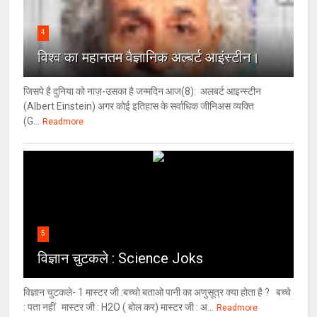
4
विश्‍व का महानतम वैज्ञानिक अल्बर्ट आइंस्टीन।
जिसपे है दुनिया को नाज़-उसका है जन्मदिन आज(8): अलबर्ट आइन्स्टीन
(Albert Einstein) अगर कोई इतिहास के सर्वाधिक जीनिअस व्यक्ति
(G...
Readmore
5
विज्ञान चुटकले : Science Joks
विज्ञान चुटकले- 1 मास्टर जी :बच्चो बताओ पानी का अणुसूत्र क्या होता है ? बच्चे
: पता नहीं मास्टर जी : H2O ( बोल कर) मास्टर जी : अ...
Readmore