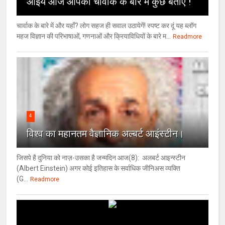
आईये आज आपको चार्वाक के बारे में कुछ बताएं !
चार्वाक के बारे में और यहाँ? लोग सहज ही सवाल उठायेगें! स्पष्ट कर दूं यह ब्लॉग
महज विज्ञान की परिभाषाओं, गणनाओं और क्रियाविधियों के बारे म...
Readmore
4
विश्‍व का महानतम वैज्ञानिक अल्बर्ट आइंस्टीन।
जिसपे है दुनिया को नाज़-उसका है जन्मदिन आज(8): अलबर्ट आइन्स्टीन
(Albert Einstein) अगर कोई इतिहास के सर्वाधिक जीनिअस व्यक्ति
(G...
Readmore