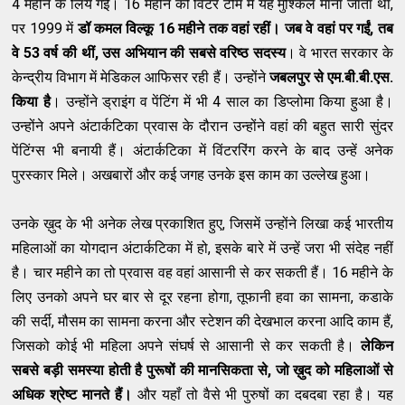
4 महीने के लिये गईं। 16 महीने की विंटर टीम में यह मुश्किल माना जाता था,
पर 1999 में
डॉ
कमल
विल्कू
16
महीने
तक
वहां
रही
ं।
जब
वे
वहां
पर गई
ं, तब
वे
53
वर्ष
की
थी
ं,
उस अभियान की सबसे वरिष्ठ सदस्य
। वे भारत सरकार के
केन्द्रीय विभाग में मेडिकल आफिसर रही हैं। उन्होंने
जबलपुर से एम.बी.बी.एस.
किया है
। उन्होंने ड्राइंग व पेंटिंग में भी 4 साल का डिप्लोमा किया हुआ है।
उन्होंने अपने अंटार्कटिका प्रवास के दौरान उन्होंने वहां की बहुत सारी सुंदर
पेंटिंग्स भी बनायी हैं। अंटार्कटिका में विंटररिंग करने के बाद उन्हें अनेक
पुरस्कार मिले। अखबारों और कई जगह उनके इस काम का उल्लेख हुआ।
उनके ख़ुद के भी अनेक लेख प्रकाशित हुए, जिसमें उन्होंने लिखा कई भारतीय
महिलाओं का योगदान अंटार्कटिका में हो, इसके बारे में उन्हें जरा भी संदेह नहीं
है। चार महीने का तो प्रवास वह वहां आसानी से कर सकती हैं। 16 महीने के
लिए उनको अपने घर बार से दूर रहना होगा, तूफानी हवा का सामना, कडाके
की सर्दी, मौसम का सामना करना और स्टेशन की देखभाल करना आदि काम हैं,
जिसको कोई भी महिला अपने संघर्ष से आसानी से कर सकती है।
लेकिन
सबसे बड़ी समस्या होती है पुरूषों की मानसिकता से, जो ख़ुद को महिलाओं से
अधिक श्रेष्ट मानते हैं।
और यहाँ तो वैसे भी पुरुषों का दबदबा रहा है। यह