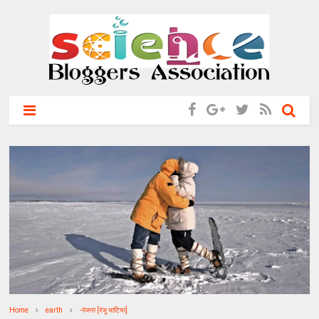
Home
earth
-रंजना [रंजू भाटिया]