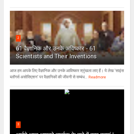
2
61 वैज्ञानिक और उनके अविष्कार - 61
Scientists and Their Inventions
आज हम आपके लिए वैज्ञानिक और उनके आविष्कार श्रृंखला लाए हैं। ये लेख 'साइंस
ब्लॉगर्स असोसिएशन' पर वैज्ञा‍निकों की जीवनी से सम्बंध...
Readmore
3