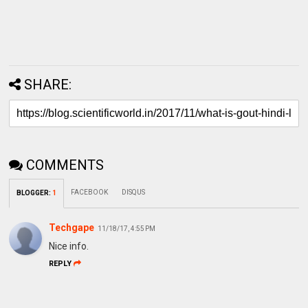
SHARE:
COMMENTS
FACEBOOK
DISQUS
BLOGGER
:
1
Techgape
11/18/17, 4:55 PM
Nice info.
REPLY