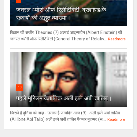
जनरल थ्‍योरी ऑफ रिलेटिविटी: ब्रह्माण्‍ड के
रहस्‍यों की अद्भुत व्‍याख्‍या।
विज्ञान की अजीब Theories (7) अल्‍बर्ट आइन्स्टीन (Albert Einstein) की
जनरल थ्योरी ऑफ रिलेटिविटी (General Theory of Relativ...
Readmore
10
पहले मुस्लिम वैज्ञानिक अली इब्ने अबी तालिब।
जिसपे है दुनिया को नाज़ - उसका है जन्मदिन आज (9): अली इब्ने अबी तालिब
(Ali Ibne Abi Talib) अली इब्ने अबी तालिब पैगम्बर मुहम्मद (स....
Readmore