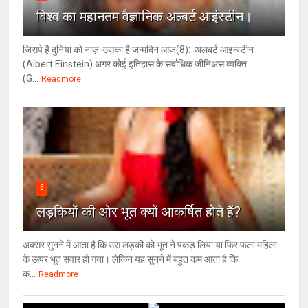
विश्‍व का महानतम वैज्ञानिक अल्बर्ट आइंस्टीन।
जिसपे है दुनिया को नाज़-उसका है जन्मदिन आज(8): अलबर्ट आइन्स्टीन
(Albert Einstein) अगर कोई इतिहास के सर्वाधिक जीनिअस व्यक्ति
(G...
Readmore
5
लड़कियों की ओर भूत क्‍यों आकर्षित होते हैं?
अक्सर सुनने में आता है कि उस लड़की को भूत ने पकड़ लिया या फिर फलां महिला
के ऊपर भूत सवार हो गया। लेकिन यह सुनने में बहुत कम आता है कि
क...
Readmore