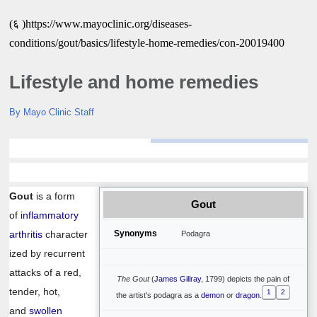
(६ )https://www.mayoclinic.org/diseases-
conditions/gout/basics/lifestyle-home-remedies/con-20019400
Lifestyle and home remedies
By Mayo Clinic Staff
Gout
is a form
Gout
of
inflammatory
arthritis
character
Synonyms
Podagra
ized by recurrent
attacks of a red,
The Gout
(
James Gillray
, 1799) depicts the pain of
tender, hot,
1
2
the artist's podagra as a
demon
or
dragon
.
and
swollen