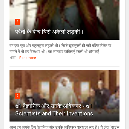
1
प्रेतों के बीच घिरी अकेली लड़की।
वह एक युवा और खूबसूरत लड़की थी। सिर्फ खूबसूरती ही नहीं बल्कि टैलेंट के
मामले में भी वह विलक्षण थी। वह शानदार कविताएँ रचती थी और कई
भाषा...
Readmore
2
61 वैज्ञानिक और उनके अविष्कार - 61
Scientists and Their Inventions
आज हम आपके लिए वैज्ञानिक और उनके आविष्कार श्रृंखला लाए हैं। ये लेख 'साइंस