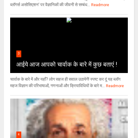
ब्लॉगर्स असोसिएशन' पर वैज्ञा‍निकों की जीवनी से सम्बंध...
Readmore
3
आईये आज आपको चार्वाक के बारे में कुछ बताएं !
चार्वाक के बारे में और यहाँ? लोग सहज ही सवाल उठायेगें! स्पष्ट कर दूं यह ब्लॉग
महज विज्ञान की परिभाषाओं, गणनाओं और क्रियाविधियों के बारे म...
Readmore
4