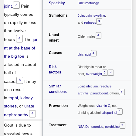
Specialty
Rheumatology
3
joint
.
Pain
typically comes
Symptoms
Joint pain
,
swelling
,
3
on rapidly in less
and
redness
than twelve
Usual
4
Older males
4
hours.
The
joi
onset
nt at the base of
Causes
4
Uric acid
the big toe
is
affected in about
Risk
Diet high in meat or
half of
factors
5
4
beer,
overweight
8
cases.
It may
Similar
Joint infection
,
reactive
also result
conditions
6
arthritis
,
pseudogout
, others
in
tophi
,
kidney
stones
, or
urate
Prevention
Weight loss,
vitamin C
, not
4
drinking alcohol,
allopurinol
4
nephropathy
.
Gout is due to
Treatment
7
NSAIDs
,
steroids
,
colchicine
elevated levels