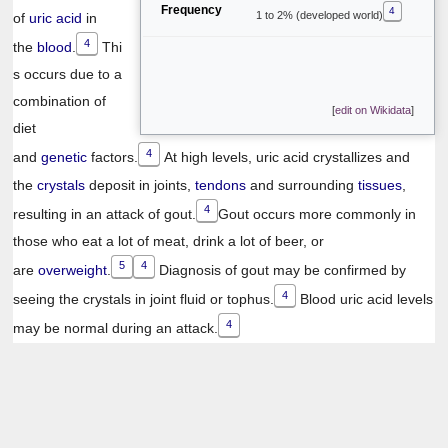
Frequency
4
1 to 2% (developed world)
of
uric acid
in
4
the
blood
.
Thi
s occurs due to a
combination of
[
edit on Wikidata
]
diet
4
and
genetic
factors.
At high levels, uric acid crystallizes and
the
crystals
deposit in joints,
tendons
and surrounding
tissues
,
4
resulting in an attack of gout.
Gout occurs more commonly in
those who eat a lot of meat, drink a lot of beer, or
5
4
are
overweight
.
Diagnosis of gout may be confirmed by
4
seeing the crystals in joint fluid or tophus.
Blood uric acid levels
4
may be normal during an attack.