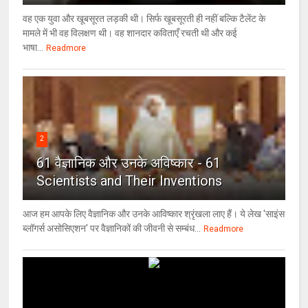
वह एक युवा और खूबसूरत लड़की थी। सिर्फ खूबसूरती ही नहीं बल्कि टैलेंट के
मामले में भी वह विलक्षण थी। वह शानदार कविताएँ रचती थी और कई
भाषा...
Readmore
2
61 वैज्ञानिक और उनके अविष्कार - 61
Scientists and Their Inventions
आज हम आपके लिए वैज्ञानिक और उनके आविष्कार श्रृंखला लाए हैं। ये लेख 'साइंस
ब्लॉगर्स असोसिएशन' पर वैज्ञा‍निकों की जीवनी से सम्बंध...
Readmore