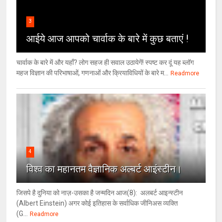
3
आईये आज आपको चार्वाक के बारे में कुछ बताएं !
चार्वाक के बारे में और यहाँ? लोग सहज ही सवाल उठायेगें! स्पष्ट कर दूं यह ब्लॉग
महज विज्ञान की परिभाषाओं, गणनाओं और क्रियाविधियों के बारे म...
Readmore
4
विश्‍व का महानतम वैज्ञानिक अल्बर्ट आइंस्टीन।
जिसपे है दुनिया को नाज़-उसका है जन्मदिन आज(8): अलबर्ट आइन्स्टीन
(Albert Einstein) अगर कोई इतिहास के सर्वाधिक जीनिअस व्यक्ति
(G...
Readmore