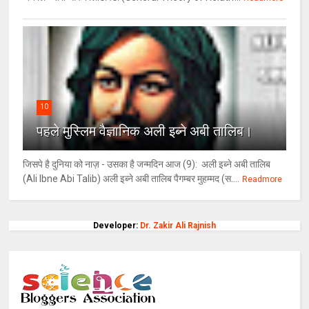
10
पहले मुस्लिम वैज्ञानिक अली इब्ने अबी तालिब।
जिसपे है दुनिया को नाज़ - उसका है जन्मदिन आज (9): अली इब्ने अबी तालिब
(Ali Ibne Abi Talib) अली इब्ने अबी तालिब पैगम्बर मुहम्मद (स....
Readmore
Developer:
Dr. Zakir Ali Rajnish