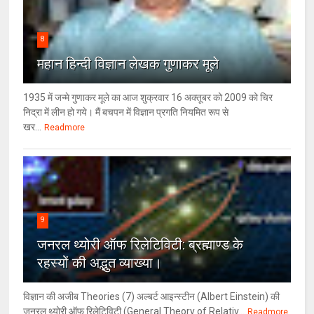
8
महान हिन्दी विज्ञान लेखक गुणाकर मूले
1935 में जन्मे गुणाकर मूले का आज शुक्रवार 16 अक्तूबर को 2009 को चिर
निद्रा में लीन हो गये। मैं बचपन में विज्ञान प्रगति नियमित रूप से
खर...
Readmore
9
जनरल थ्‍योरी ऑफ रिलेटिविटी: ब्रह्माण्‍ड के
रहस्‍यों की अद्भुत व्‍याख्‍या।
विज्ञान की अजीब Theories (7) अल्‍बर्ट आइन्स्टीन (Albert Einstein) की
जनरल थ्योरी ऑफ रिलेटिविटी (General Theory of Relativ...
Readmore