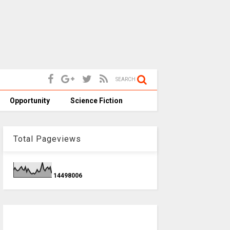
SEARCH
Opportunity
Science Fiction
Total Pageviews
1
4
4
9
8
0
0
6