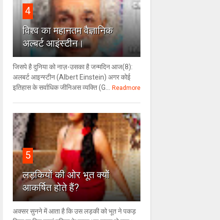
4
विश्‍व का महानतम वैज्ञानिक
अल्बर्ट आइंस्टीन।
जिसपे है दुनिया को नाज़-उसका है जन्मदिन आज(8):
अलबर्ट आइन्स्टीन (Albert Einstein) अगर कोई
इतिहास के सर्वाधिक जीनिअस व्यक्ति (G...
Readmore
5
लड़कियों की ओर भूत क्‍यों
आकर्षित होते हैं?
अक्सर सुनने में आता है कि उस लड़की को भूत ने पकड़