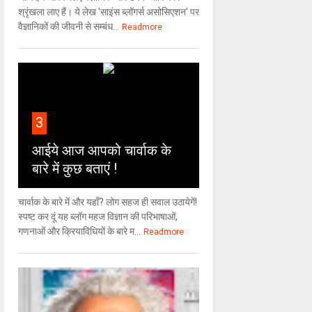
श्रृंखला लाए हैं। ये लेख 'साइंस ब्लॉगर्स असोसिएशन' पर
वैज्ञा‍निकों की जीवनी से सम्बंध...
Readmore
3
आईये आज आपको चार्वाक के
बारे में कुछ बताएं !
चार्वाक के बारे में और यहाँ? लोग सहज ही सवाल उठायेगें!
स्पष्ट कर दूं यह ब्लॉग महज विज्ञान की परिभाषाओं,
गणनाओं और क्रियाविधियों के बारे म...
Readmore