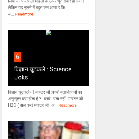
लिया या फिर फलां महिला के ऊपर भूत सवार हो गया।
लेकिन यह सुनने में बहुत कम आता है कि
क...
Readmore
6
विज्ञान चुटकले : Science
Joks
विज्ञान चुटकले- 1 मास्टर जी :बच्चो बताओ पानी का
अणुसूत्र क्या होता है ? बच्चे : पता नहीं मास्टर जी :
H2O ( बोल कर) मास्टर जी : अ...
Readmore