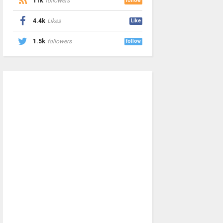
11k
followers
follow
4.4k
Likes
Like
1.5k
followers
follow