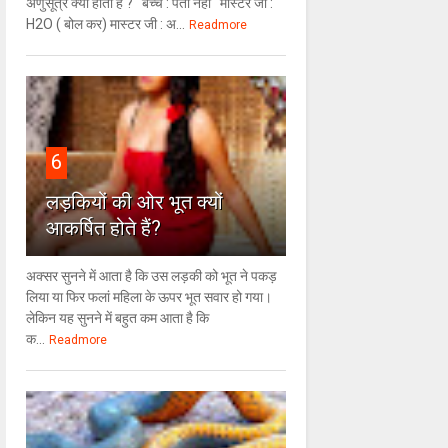
अणुसूत्र क्या होता है ? बच्चे : पता नहीं मास्टर जी :
H2O ( बोल कर) मास्टर जी : अ...
Readmore
6
लड़कियों की ओर भूत क्‍यों
आकर्षित होते हैं?
अक्सर सुनने में आता है कि उस लड़की को भूत ने पकड़
लिया या फिर फलां महिला के ऊपर भूत सवार हो गया।
लेकिन यह सुनने में बहुत कम आता है कि
क...
Readmore