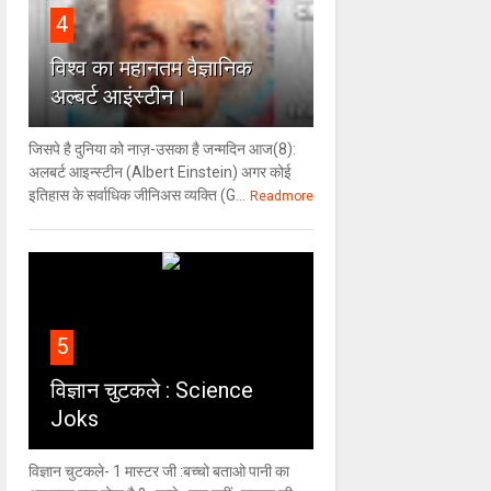
4
विश्‍व का महानतम वैज्ञानिक
अल्बर्ट आइंस्टीन।
जिसपे है दुनिया को नाज़-उसका है जन्मदिन आज(8):
अलबर्ट आइन्स्टीन (Albert Einstein) अगर कोई
इतिहास के सर्वाधिक जीनिअस व्यक्ति (G...
Readmore
5
विज्ञान चुटकले : Science
Joks
विज्ञान चुटकले- 1 मास्टर जी :बच्चो बताओ पानी का