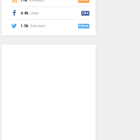
11k
followers
follow
4.4k
Likes
Like
1.5k
followers
follow