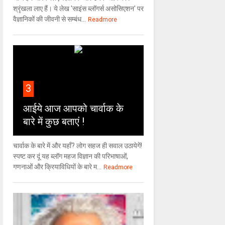
श्रृंखला लाए हैं। ये लेख 'साइंस ब्लॉगर्स असोसिएशन' पर
वैज्ञा‍निकों की जीवनी से सम्बंध...
Readmore
3
आईये आज आपको चार्वाक के
बारे में कुछ बताएं !
चार्वाक के बारे में और यहाँ? लोग सहज ही सवाल उठायेगें!
स्पष्ट कर दूं यह ब्लॉग महज विज्ञान की परिभाषाओं,
गणनाओं और क्रियाविधियों के बारे म...
Readmore