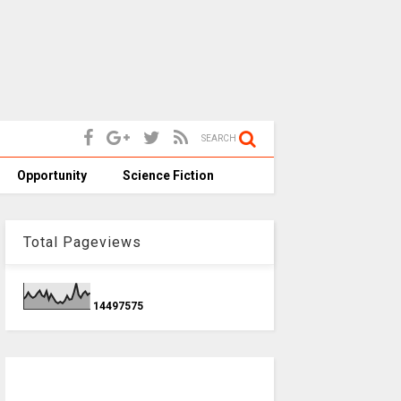
SEARCH
Opportunity
Science Fiction
Total Pageviews
1
4
4
9
7
5
7
5