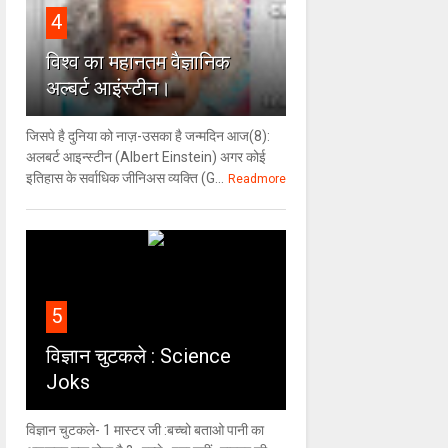
4
विश्‍व का महानतम वैज्ञानिक
अल्बर्ट आइंस्टीन।
जिसपे है दुनिया को नाज़-उसका है जन्मदिन आज(8):
अलबर्ट आइन्स्टीन (Albert Einstein) अगर कोई
इतिहास के सर्वाधिक जीनिअस व्यक्ति (G...
Readmore
5
विज्ञान चुटकले : Science
Joks
विज्ञान चुटकले- 1 मास्टर जी :बच्चो बताओ पानी का