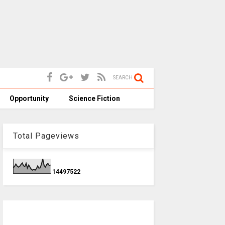
SEARCH
Opportunity
Science Fiction
Total Pageviews
1
4
4
9
7
5
2
2