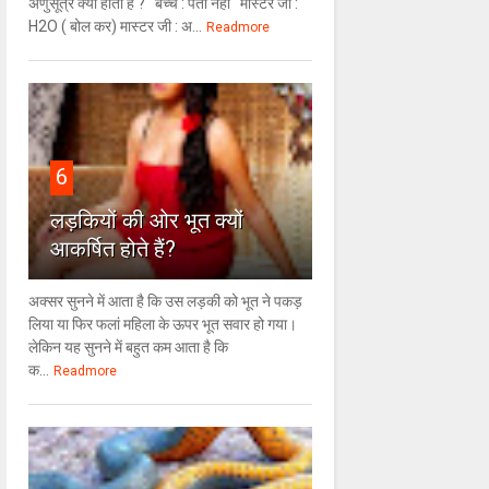
अणुसूत्र क्या होता है ? बच्चे : पता नहीं मास्टर जी :
H2O ( बोल कर) मास्टर जी : अ...
Readmore
6
लड़कियों की ओर भूत क्‍यों
आकर्षित होते हैं?
अक्सर सुनने में आता है कि उस लड़की को भूत ने पकड़
लिया या फिर फलां महिला के ऊपर भूत सवार हो गया।
लेकिन यह सुनने में बहुत कम आता है कि
क...
Readmore