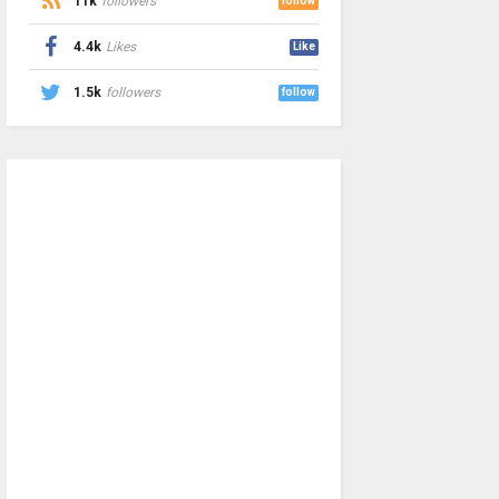
11k
followers
follow
4.4k
Likes
Like
1.5k
followers
follow