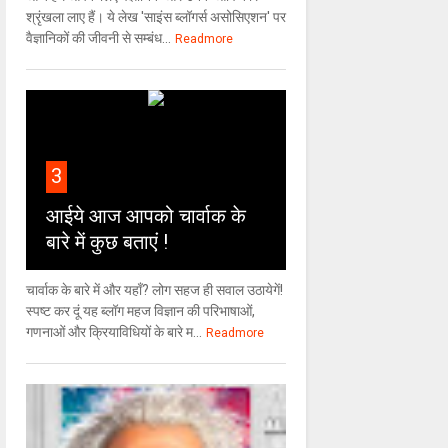
श्रृंखला लाए हैं। ये लेख 'साइंस ब्लॉगर्स असोसिएशन' पर
वैज्ञा‍निकों की जीवनी से सम्बंध...
Readmore
3
आईये आज आपको चार्वाक के
बारे में कुछ बताएं !
चार्वाक के बारे में और यहाँ? लोग सहज ही सवाल उठायेगें!
स्पष्ट कर दूं यह ब्लॉग महज विज्ञान की परिभाषाओं,
गणनाओं और क्रियाविधियों के बारे म...
Readmore