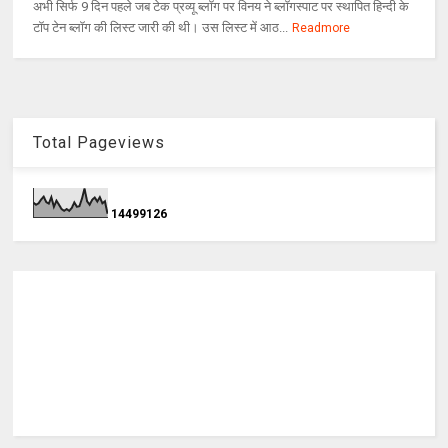
अभी सिर्फ 9 दिन पहले जब टेक प्रव्‍यू ब्‍लॉग पर विनय ने ब्‍लॉगस्‍पाट पर स्‍थापित हिन्‍दी के
टॉप टेन ब्‍लॉग की लिस्‍ट जारी की थी। उस लिस्‍ट में आठ...
Readmore
Total Pageviews
1
4
4
9
9
1
2
6