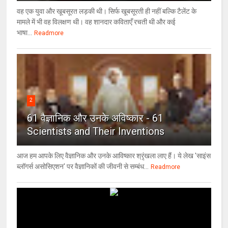
वह एक युवा और खूबसूरत लड़की थी। सिर्फ खूबसूरती ही नहीं बल्कि टैलेंट के
मामले में भी वह विलक्षण थी। वह शानदार कविताएँ रचती थी और कई
भाषा...
Readmore
2
61 वैज्ञानिक और उनके अविष्कार - 61
Scientists and Their Inventions
आज हम आपके लिए वैज्ञानिक और उनके आविष्कार श्रृंखला लाए हैं। ये लेख 'साइंस
ब्लॉगर्स असोसिएशन' पर वैज्ञा‍निकों की जीवनी से सम्बंध...
Readmore