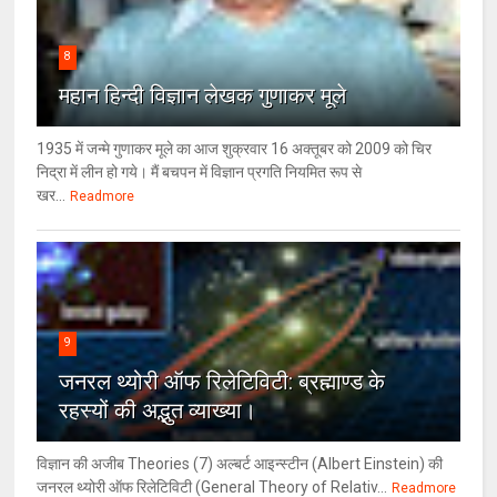
8
महान हिन्दी विज्ञान लेखक गुणाकर मूले
1935 में जन्मे गुणाकर मूले का आज शुक्रवार 16 अक्तूबर को 2009 को चिर
निद्रा में लीन हो गये। मैं बचपन में विज्ञान प्रगति नियमित रूप से
खर...
Readmore
9
जनरल थ्‍योरी ऑफ रिलेटिविटी: ब्रह्माण्‍ड के
रहस्‍यों की अद्भुत व्‍याख्‍या।
विज्ञान की अजीब Theories (7) अल्‍बर्ट आइन्स्टीन (Albert Einstein) की
जनरल थ्योरी ऑफ रिलेटिविटी (General Theory of Relativ...
Readmore