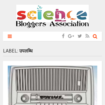
LABEL:
उप‍लब्धि