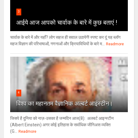
3
आईये आज आपको चार्वाक के बारे में कुछ बताएं !
चार्वाक के बारे में और यहाँ? लोग सहज ही सवाल उठायेगें! स्पष्ट कर दूं यह ब्लॉग
महज विज्ञान की परिभाषाओं, गणनाओं और क्रियाविधियों के बारे म...
Readmore
4
विश्‍व का महानतम वैज्ञानिक अल्बर्ट आइंस्टीन।
जिसपे है दुनिया को नाज़-उसका है जन्मदिन आज(8): अलबर्ट आइन्स्टीन
(Albert Einstein) अगर कोई इतिहास के सर्वाधिक जीनिअस व्यक्ति
(G...
Readmore