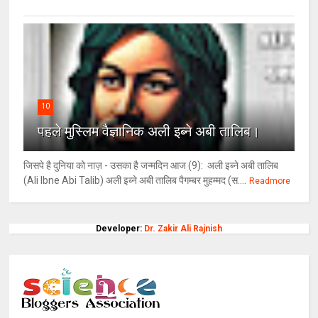
10
पहले मुस्लिम वैज्ञानिक अली इब्ने अबी तालिब।
जिसपे है दुनिया को नाज़ - उसका है जन्मदिन आज (9): अली इब्ने अबी तालिब
(Ali Ibne Abi Talib) अली इब्ने अबी तालिब पैगम्बर मुहम्मद (स....
Readmore
Developer:
Dr. Zakir Ali Rajnish