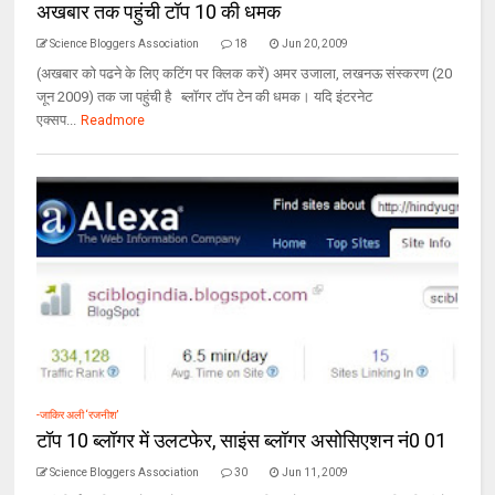
अखबार तक पहुंची टॉप 10 की धमक
Science Bloggers Association
18
Jun 20, 2009
(अखबार को पढने के लिए कटिंग पर क्लिक करें) अमर उजाला, लखनऊ संस्करण (20
जून 2009) तक जा पहुंची है ब्लॉगर टॉप टेन की धमक। यदि इंटरनेट
एक्सप...
Readmore
-जाकिर अली ‘रजनीश’
टॉप 10 ब्‍लॉगर में उलटफेर, साइंस ब्‍लॉगर असोसिएशन नं0 01
Science Bloggers Association
30
Jun 11, 2009