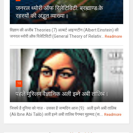
जनरल थ्‍योरी ऑफ रिलेटिविटी: ब्रह्माण्‍ड के
रहस्‍यों की अद्भुत व्‍याख्‍या।
विज्ञान की अजीब Theories (7) अल्‍बर्ट आइन्स्टीन (Albert Einstein) की
जनरल थ्योरी ऑफ रिलेटिविटी (General Theory of Relativ...
Readmore
10
पहले मुस्लिम वैज्ञानिक अली इब्ने अबी तालिब।
जिसपे है दुनिया को नाज़ - उसका है जन्मदिन आज (9): अली इब्ने अबी तालिब
(Ali Ibne Abi Talib) अली इब्ने अबी तालिब पैगम्बर मुहम्मद (स....
Readmore