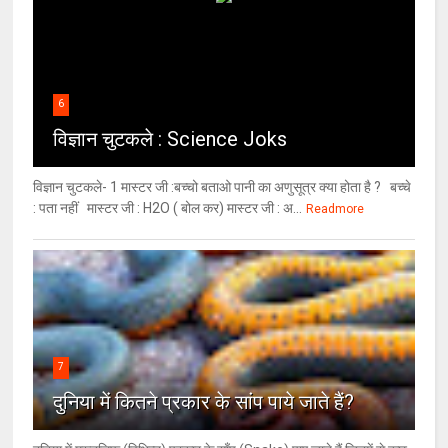
6
विज्ञान चुटकले : Science Joks
विज्ञान चुटकले- 1 मास्टर जी :बच्चो बताओ पानी का अणुसूत्र क्या होता है ? बच्चे
: पता नहीं मास्टर जी : H2O ( बोल कर) मास्टर जी : अ...
Readmore
7
दुनिया में कितने प्रकार के सांप पाये जाते हैं?