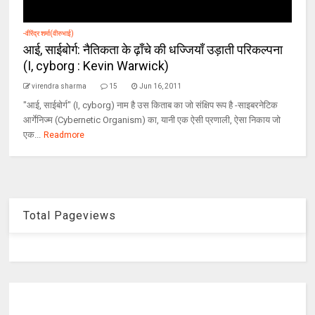
-वीरेंद्र शर्मा(वीरुभाई)
आई, साईबोर्ग: नैतिकता के ढ़ाँचे की धज्जियाँ उड़ाती परिकल्‍पना
(I, cyborg : Kevin Warwick)
virendra sharma
15
Jun 16, 2011
"आई, साईबोर्ग" (I, cyborg) नाम है उस किताब का जो संक्षिप रूप है -साइबरनेटिक
आर्गेनिज्म (Cybernetic Organism) का, यानी एक ऐसी प्रणाली, ऐसा निकाय जो
एक...
Readmore
Total Pageviews