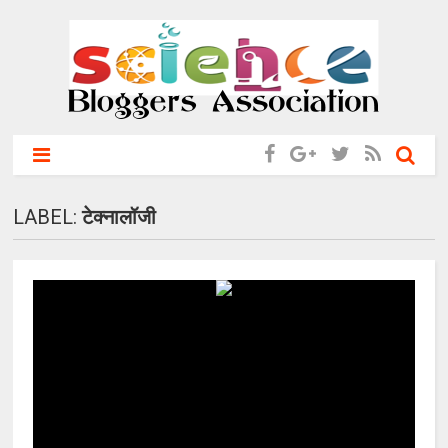
LABEL:
टेक्‍नालॉजी