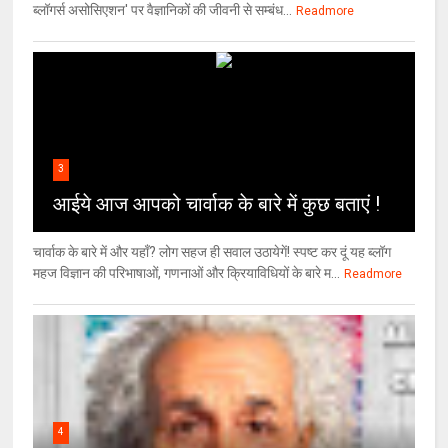
ब्लॉगर्स असोसिएशन' पर वैज्ञा‍निकों की जीवनी से सम्बंध...
Readmore
3
आईये आज आपको चार्वाक के बारे में कुछ बताएं !
चार्वाक के बारे में और यहाँ? लोग सहज ही सवाल उठायेगें! स्पष्ट कर दूं यह ब्लॉग
महज विज्ञान की परिभाषाओं, गणनाओं और क्रियाविधियों के बारे म...
Readmore
4