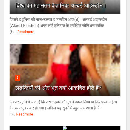
विश्‍व का महानतम वैज्ञानिक अल्बर्ट आइंस्टीन।
जिसपे है दुनिया को नाज़-उसका है जन्मदिन आज(8): अलबर्ट आइन्स्टीन
(Albert Einstein) अगर कोई इतिहास के सर्वाधिक जीनिअस व्यक्ति
(G...
Readmore
5
लड़कियों की ओर भूत क्‍यों आकर्षित होते हैं?
अक्सर सुनने में आता है कि उस लड़की को भूत ने पकड़ लिया या फिर फलां महिला
के ऊपर भूत सवार हो गया। लेकिन यह सुनने में बहुत कम आता है कि
क...
Readmore