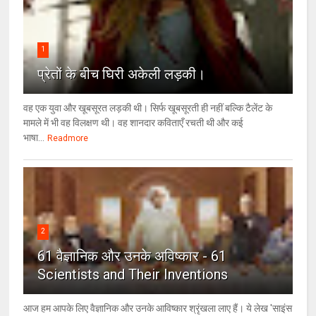
1
प्रेतों के बीच घिरी अकेली लड़की।
वह एक युवा और खूबसूरत लड़की थी। सिर्फ खूबसूरती ही नहीं बल्कि टैलेंट के
मामले में भी वह विलक्षण थी। वह शानदार कविताएँ रचती थी और कई
भाषा...
Readmore
2
61 वैज्ञानिक और उनके अविष्कार - 61
Scientists and Their Inventions
आज हम आपके लिए वैज्ञानिक और उनके आविष्कार श्रृंखला लाए हैं। ये लेख 'साइंस