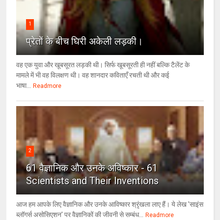
1
प्रेतों के बीच घिरी अकेली लड़की।
वह एक युवा और खूबसूरत लड़की थी। सिर्फ खूबसूरती ही नहीं बल्कि टैलेंट के
मामले में भी वह विलक्षण थी। वह शानदार कविताएँ रचती थी और कई
भाषा...
Readmore
2
61 वैज्ञानिक और उनके अविष्कार - 61
Scientists and Their Inventions
आज हम आपके लिए वैज्ञानिक और उनके आविष्कार श्रृंखला लाए हैं। ये लेख 'साइंस
ब्लॉगर्स असोसिएशन' पर वैज्ञा‍निकों की जीवनी से सम्बंध...
Readmore