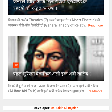
जनरल थ्‍योरी ऑफ रिलेटिविटी: ब्रह्माण्‍ड के
रहस्‍यों की अद्भुत व्‍याख्‍या।
विज्ञान की अजीब Theories (7) अल्‍बर्ट आइन्स्टीन (Albert Einstein) की
जनरल थ्योरी ऑफ रिलेटिविटी (General Theory of Relativ...
Readmore
10
पहले मुस्लिम वैज्ञानिक अली इब्ने अबी तालिब।
जिसपे है दुनिया को नाज़ - उसका है जन्मदिन आज (9): अली इब्ने अबी तालिब
(Ali Ibne Abi Talib) अली इब्ने अबी तालिब पैगम्बर मुहम्मद (स....
Readmore
Developer:
Dr. Zakir Ali Rajnish