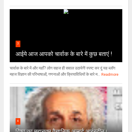
3
आईये आज आपको चार्वाक के बारे में कुछ बताएं !
चार्वाक के बारे में और यहाँ? लोग सहज ही सवाल उठायेगें! स्पष्ट कर दूं यह ब्लॉग
महज विज्ञान की परिभाषाओं, गणनाओं और क्रियाविधियों के बारे म...
Readmore
4
विश्‍व का महानतम वैज्ञानिक अल्बर्ट आइंस्टीन।