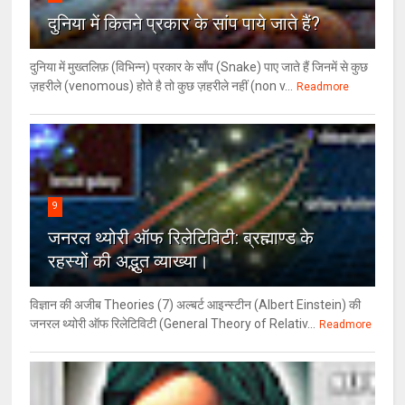
दुनिया में कितने प्रकार के सांप पाये जाते हैं?
दुनिया में मुख्तलिफ़ (विभिन्न) प्रकार के साँप (Snake) पाए जाते हैं जिनमें से कुछ
ज़हरीले (venomous) होते है तो कुछ ज़हरीले नहीं (non v...
Readmore
9
जनरल थ्‍योरी ऑफ रिलेटिविटी: ब्रह्माण्‍ड के
रहस्‍यों की अद्भुत व्‍याख्‍या।
विज्ञान की अजीब Theories (7) अल्‍बर्ट आइन्स्टीन (Albert Einstein) की
जनरल थ्योरी ऑफ रिलेटिविटी (General Theory of Relativ...
Readmore