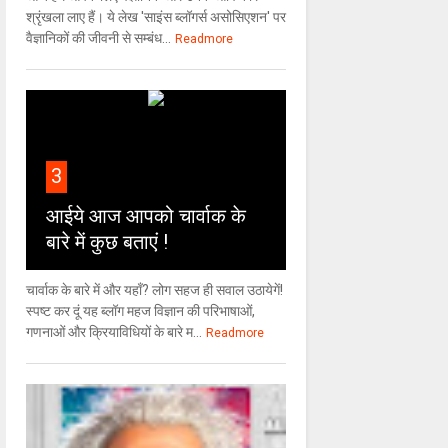
श्रृंखला लाए हैं। ये लेख 'साइंस ब्लॉगर्स असोसिएशन' पर
वैज्ञा‍निकों की जीवनी से सम्बंध...
Readmore
3
आईये आज आपको चार्वाक के
बारे में कुछ बताएं !
चार्वाक के बारे में और यहाँ? लोग सहज ही सवाल उठायेगें!
स्पष्ट कर दूं यह ब्लॉग महज विज्ञान की परिभाषाओं,
गणनाओं और क्रियाविधियों के बारे म...
Readmore