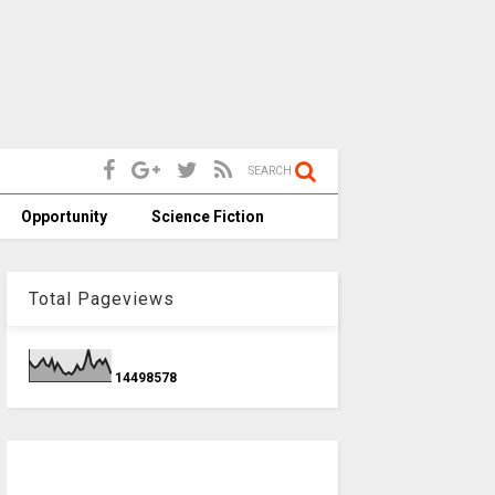
SEARCH
Opportunity
Science Fiction
Total Pageviews
1
4
4
9
8
5
7
8