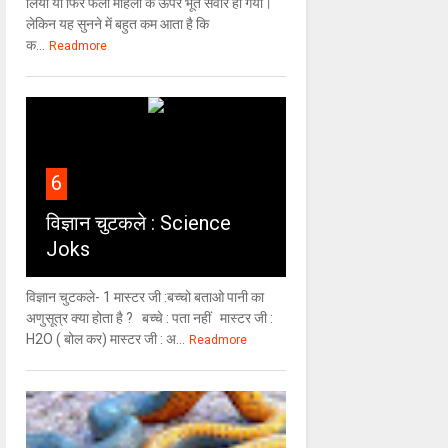
लिया या फिर फलां महिला के ऊपर भूत सवार हो गया।
लेकिन यह सुनने में बहुत कम आता है कि
क...
Readmore
6
विज्ञान चुटकले : Science
Joks
विज्ञान चुटकले- 1 मास्टर जी :बच्चो बताओ पानी का
अणुसूत्र क्या होता है ? बच्चे : पता नहीं मास्टर जी :
H2O ( बोल कर) मास्टर जी : अ...
Readmore