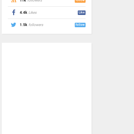
11k
followers
follow
4.4k
Likes
Like
1.5k
followers
follow