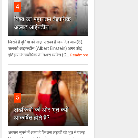
4
विश्‍व का महानतम वैज्ञानिक
अल्बर्ट आइंस्टीन।
जिसपे है दुनिया को नाज़-उसका है जन्मदिन आज(8):
अलबर्ट आइन्स्टीन (Albert Einstein) अगर कोई
इतिहास के सर्वाधिक जीनिअस व्यक्ति (G...
Readmore
5
लड़कियों की ओर भूत क्‍यों
आकर्षित होते हैं?
अक्सर सुनने में आता है कि उस लड़की को भूत ने पकड़