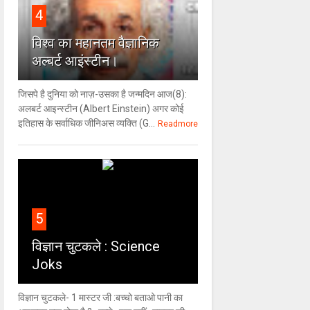
4
विश्‍व का महानतम वैज्ञानिक
अल्बर्ट आइंस्टीन।
जिसपे है दुनिया को नाज़-उसका है जन्मदिन आज(8):
अलबर्ट आइन्स्टीन (Albert Einstein) अगर कोई
इतिहास के सर्वाधिक जीनिअस व्यक्ति (G...
Readmore
5
विज्ञान चुटकले : Science
Joks
विज्ञान चुटकले- 1 मास्टर जी :बच्चो बताओ पानी का