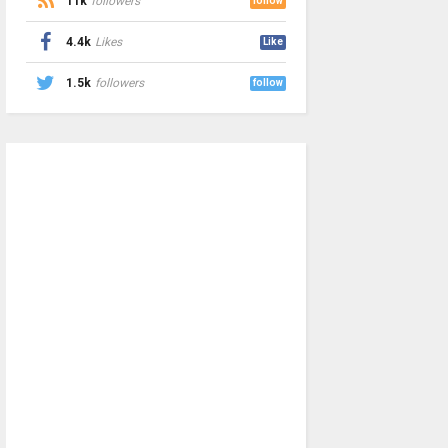
11k
followers
follow
4.4k
Likes
Like
1.5k
followers
follow