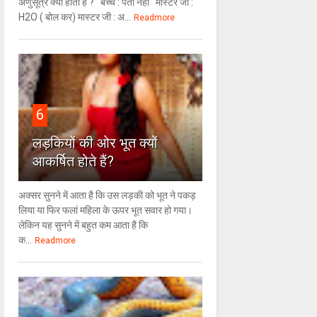
अणुसूत्र क्या होता है ? बच्चे : पता नहीं मास्टर जी :
H2O ( बोल कर) मास्टर जी : अ...
Readmore
6
लड़कियों की ओर भूत क्‍यों
आकर्षित होते हैं?
अक्सर सुनने में आता है कि उस लड़की को भूत ने पकड़
लिया या फिर फलां महिला के ऊपर भूत सवार हो गया।
लेकिन यह सुनने में बहुत कम आता है कि
क...
Readmore