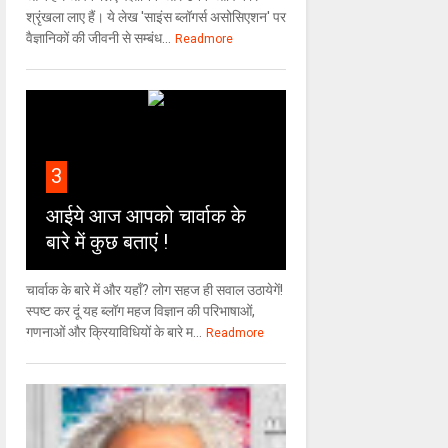
श्रृंखला लाए हैं। ये लेख 'साइंस ब्लॉगर्स असोसिएशन' पर
वैज्ञा‍निकों की जीवनी से सम्बंध...
Readmore
3
आईये आज आपको चार्वाक के
बारे में कुछ बताएं !
चार्वाक के बारे में और यहाँ? लोग सहज ही सवाल उठायेगें!
स्पष्ट कर दूं यह ब्लॉग महज विज्ञान की परिभाषाओं,
गणनाओं और क्रियाविधियों के बारे म...
Readmore