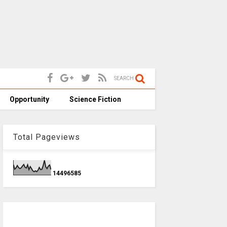
SEARCH
Opportunity
Science Fiction
Total Pageviews
1
4
4
9
6
5
8
5