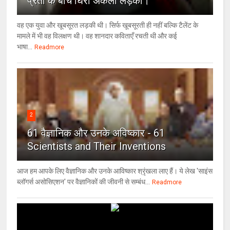
प्रेतों के बीच घिरी अकेली लड़की।
वह एक युवा और खूबसूरत लड़की थी। सिर्फ खूबसूरती ही नहीं बल्कि टैलेंट के
मामले में भी वह विलक्षण थी। वह शानदार कविताएँ रचती थी और कई
भाषा...
Readmore
2
61 वैज्ञानिक और उनके अविष्कार - 61
Scientists and Their Inventions
आज हम आपके लिए वैज्ञानिक और उनके आविष्कार श्रृंखला लाए हैं। ये लेख 'साइंस
ब्लॉगर्स असोसिएशन' पर वैज्ञा‍निकों की जीवनी से सम्बंध...
Readmore