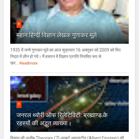
8
महान हिन्दी विज्ञान लेखक गुणाकर मूले
1935 में जन्मे गुणाकर मूले का आज शुक्रवार 16 अक्तूबर को 2009 को चिर
निद्रा में लीन हो गये। मैं बचपन में विज्ञान प्रगति नियमित रूप से
खर...
Readmore
9
जनरल थ्‍योरी ऑफ रिलेटिविटी: ब्रह्माण्‍ड के
रहस्‍यों की अद्भुत व्‍याख्‍या।
विज्ञान की अजीब Theories (7) अल्‍बर्ट आइन्स्टीन (Albert Einstein) की