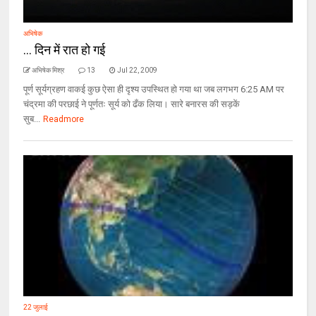
अभिषेक
... दिन में रात हो गई
अभिषेक मिश्र
13
Jul 22, 2009
पूर्ण सूर्यग्रहण वाकई कुछ ऐसा ही दृश्य उपस्थित हो गया था जब लगभग 6:25 AM पर
चंद्रमा की परछाई ने पूर्णतः सूर्य को ढँक लिया। सारे बनारस की सड़कें
सुब...
Readmore
22 जुलाई