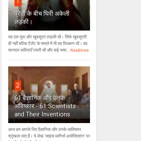
1
प्रेतों के बीच घिरी अकेली
लड़की।
वह एक युवा और खूबसूरत लड़की थी। सिर्फ खूबसूरती
ही नहीं बल्कि टैलेंट के मामले में भी वह विलक्षण थी। वह
शानदार कविताएँ रचती थी और कई भाषा...
Readmore
2
61 वैज्ञानिक और उनके
अविष्कार - 61 Scientists
and Their Inventions
आज हम आपके लिए वैज्ञानिक और उनके आविष्कार
श्रृंखला लाए हैं। ये लेख 'साइंस ब्लॉगर्स असोसिएशन' पर