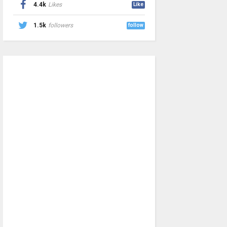
4.4k
Likes
Like
1.5k
followers
follow