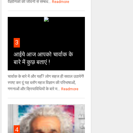
वैज्ञा‍निकों की जीवनी से सम्बंध...
Readmore
3
आईये आज आपको चार्वाक के
बारे में कुछ बताएं !
चार्वाक के बारे में और यहाँ? लोग सहज ही सवाल उठायेगें!
स्पष्ट कर दूं यह ब्लॉग महज विज्ञान की परिभाषाओं,
गणनाओं और क्रियाविधियों के बारे म...
Readmore
4