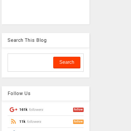
Search This Blog
Follow Us
161k
followers
follow
11k
followers
follow