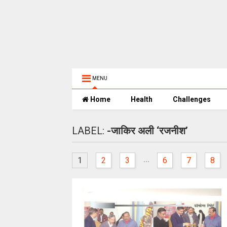
MENU
Home
Health
Challenges
LABEL:
-जाकिर अली ‘रजनीश’
...
1
2
3
6
7
8