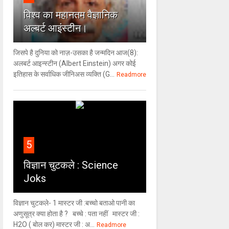
विश्‍व का महानतम वैज्ञानिक
अल्बर्ट आइंस्टीन।
जिसपे है दुनिया को नाज़-उसका है जन्मदिन आज(8):
अलबर्ट आइन्स्टीन (Albert Einstein) अगर कोई
इतिहास के सर्वाधिक जीनिअस व्यक्ति (G...
Readmore
5
विज्ञान चुटकले : Science
Joks
विज्ञान चुटकले- 1 मास्टर जी :बच्चो बताओ पानी का
अणुसूत्र क्या होता है ? बच्चे : पता नहीं मास्टर जी :
H2O ( बोल कर) मास्टर जी : अ...
Readmore