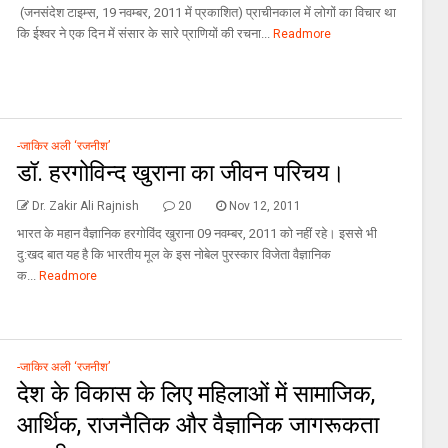
(जनसंदेश टाइम्‍स, 19 नवम्‍बर, 2011 में प्रकाशित) प्राचीनकाल में लोगों का विचार था
कि ईश्‍वर ने एक दिन में संसार के सारे प्राणियों की रचना...
Readmore
-जाकिर अली ‘रजनीश’
डॉ. हरगोविन्‍द खुराना का जीवन परिचय।
Dr. Zakir Ali Rajnish
20
Nov 12, 2011
भारत के महान वैज्ञानिक हरगोविंद खुराना 09 नवम्‍बर, 2011 को नहीं रहे। इससे भी
दु:खद बात यह है कि भारतीय मूल के इस नोबेल पुरस्‍कार विजेता वैज्ञानिक
क...
Readmore
-जाकिर अली ‘रजनीश’
देश के विकास के लिए महिलाओं में सामाजिक,
आर्थिक, राजनैतिक और वैज्ञानिक जागरूकता