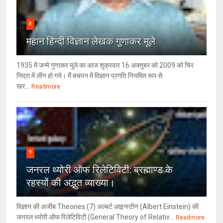
8
महान हिन्दी विज्ञान लेखक गुणाकर मूले
1935 में जन्मे गुणाकर मूले का आज शुक्रवार 16 अक्तूबर को 2009 को चिर
निद्रा में लीन हो गये। मैं बचपन में विज्ञान प्रगति नियमित रूप से
खर...
Readmore
9
जनरल थ्‍योरी ऑफ रिलेटिविटी: ब्रह्माण्‍ड के
रहस्‍यों की अद्भुत व्‍याख्‍या।
विज्ञान की अजीब Theories (7) अल्‍बर्ट आइन्स्टीन (Albert Einstein) की
जनरल थ्योरी ऑफ रिलेटिविटी (General Theory of Relativ...
Readmore