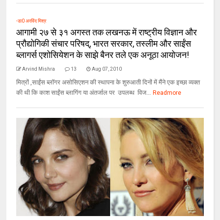
-डा0 अरविंद मिश्र
आगामी २७ से ३१ अगस्त तक लखनऊ में राष्ट्रीय विज्ञान और
प्रौद्योगिकी संचार परिषद्, भारत सरकार, तस्लीम और साईंस
ब्लागर्स एशोसियेशन के साझे बैनर तले एक अनूठा आयोजन!
Arvind Mishra
13
Aug 07, 2010
मित्रों ,साईंस ब्लॉगर असोसिएशन की स्थापना के शुरुआती दिनों में मैंने एक इच्छा व्यक्त
की थी कि काश साईंस ब्लागिंग या अंतर्जाल पर उपलब्ध विज...
Readmore