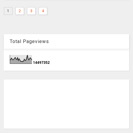
1
2
3
4
Total Pageviews
1
4
4
9
7
3
5
2