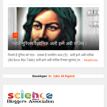
10
पहले मुस्लिम वैज्ञानिक अली इब्ने अबी तालिब।
जिसपे है दुनिया को नाज़ - उसका है जन्मदिन आज (9): अली इब्ने अबी तालिब
(Ali Ibne Abi Talib) अली इब्ने अबी तालिब पैगम्बर मुहम्मद (स....
Readmore
Developer:
Dr. Zakir Ali Rajnish