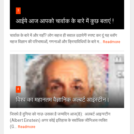
3
आईये आज आपको चार्वाक के बारे में कुछ बताएं !
चार्वाक के बारे में और यहाँ? लोग सहज ही सवाल उठायेगें! स्पष्ट कर दूं यह ब्लॉग
महज विज्ञान की परिभाषाओं, गणनाओं और क्रियाविधियों के बारे म...
Readmore
4
विश्‍व का महानतम वैज्ञानिक अल्बर्ट आइंस्टीन।
जिसपे है दुनिया को नाज़-उसका है जन्मदिन आज(8): अलबर्ट आइन्स्टीन
(Albert Einstein) अगर कोई इतिहास के सर्वाधिक जीनिअस व्यक्ति
(G...
Readmore