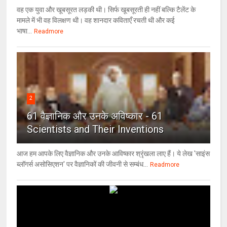
वह एक युवा और खूबसूरत लड़की थी। सिर्फ खूबसूरती ही नहीं बल्कि टैलेंट के
मामले में भी वह विलक्षण थी। वह शानदार कविताएँ रचती थी और कई
भाषा...
Readmore
2
61 वैज्ञानिक और उनके अविष्कार - 61
Scientists and Their Inventions
आज हम आपके लिए वैज्ञानिक और उनके आविष्कार श्रृंखला लाए हैं। ये लेख 'साइंस
ब्लॉगर्स असोसिएशन' पर वैज्ञा‍निकों की जीवनी से सम्बंध...
Readmore