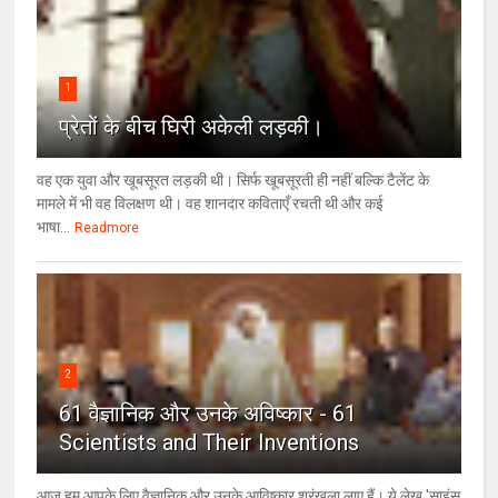
1
प्रेतों के बीच घिरी अकेली लड़की।
वह एक युवा और खूबसूरत लड़की थी। सिर्फ खूबसूरती ही नहीं बल्कि टैलेंट के
मामले में भी वह विलक्षण थी। वह शानदार कविताएँ रचती थी और कई
भाषा...
Readmore
2
61 वैज्ञानिक और उनके अविष्कार - 61
Scientists and Their Inventions
आज हम आपके लिए वैज्ञानिक और उनके आविष्कार श्रृंखला लाए हैं। ये लेख 'साइंस