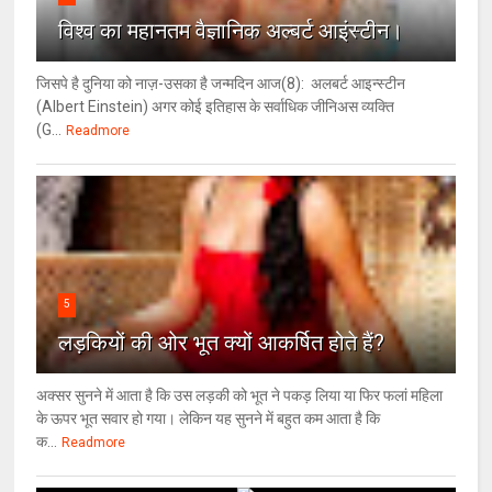
विश्‍व का महानतम वैज्ञानिक अल्बर्ट आइंस्टीन।
जिसपे है दुनिया को नाज़-उसका है जन्मदिन आज(8): अलबर्ट आइन्स्टीन
(Albert Einstein) अगर कोई इतिहास के सर्वाधिक जीनिअस व्यक्ति
(G...
Readmore
5
लड़कियों की ओर भूत क्‍यों आकर्षित होते हैं?
अक्सर सुनने में आता है कि उस लड़की को भूत ने पकड़ लिया या फिर फलां महिला
के ऊपर भूत सवार हो गया। लेकिन यह सुनने में बहुत कम आता है कि
क...
Readmore