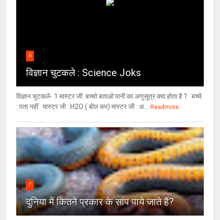
6
विज्ञान चुटकले : Science Joks
विज्ञान चुटकले- 1 मास्टर जी :बच्चो बताओ पानी का अणुसूत्र क्या होता है ? बच्चे
: पता नहीं मास्टर जी : H2O ( बोल कर) मास्टर जी : अ...
Readmore
7
दुनिया में कितने प्रकार के सांप पाये जाते हैं?