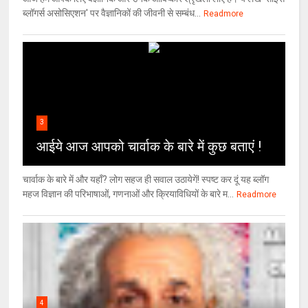
ब्लॉगर्स असोसिएशन' पर वैज्ञा‍निकों की जीवनी से सम्बंध...
Readmore
3
आईये आज आपको चार्वाक के बारे में कुछ बताएं !
चार्वाक के बारे में और यहाँ? लोग सहज ही सवाल उठायेगें! स्पष्ट कर दूं यह ब्लॉग
महज विज्ञान की परिभाषाओं, गणनाओं और क्रियाविधियों के बारे म...
Readmore
4