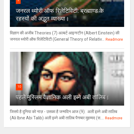
9
जनरल थ्‍योरी ऑफ रिलेटिविटी: ब्रह्माण्‍ड के
रहस्‍यों की अद्भुत व्‍याख्‍या।
विज्ञान की अजीब Theories (7) अल्‍बर्ट आइन्स्टीन (Albert Einstein) की
जनरल थ्योरी ऑफ रिलेटिविटी (General Theory of Relativ...
Readmore
10
पहले मुस्लिम वैज्ञानिक अली इब्ने अबी तालिब।
जिसपे है दुनिया को नाज़ - उसका है जन्मदिन आज (9): अली इब्ने अबी तालिब
(Ali Ibne Abi Talib) अली इब्ने अबी तालिब पैगम्बर मुहम्मद (स....
Readmore