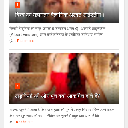
4
विश्‍व का महानतम वैज्ञानिक अल्बर्ट आइंस्टीन।
जिसपे है दुनिया को नाज़-उसका है जन्मदिन आज(8): अलबर्ट आइन्स्टीन
(Albert Einstein) अगर कोई इतिहास के सर्वाधिक जीनिअस व्यक्ति
(G...
Readmore
5
लड़कियों की ओर भूत क्‍यों आकर्षित होते हैं?
अक्सर सुनने में आता है कि उस लड़की को भूत ने पकड़ लिया या फिर फलां महिला
के ऊपर भूत सवार हो गया। लेकिन यह सुनने में बहुत कम आता है कि
क...
Readmore