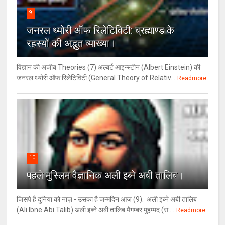
9
जनरल थ्‍योरी ऑफ रिलेटिविटी: ब्रह्माण्‍ड के
रहस्‍यों की अद्भुत व्‍याख्‍या।
विज्ञान की अजीब Theories (7) अल्‍बर्ट आइन्स्टीन (Albert Einstein) की
जनरल थ्योरी ऑफ रिलेटिविटी (General Theory of Relativ...
Readmore
10
पहले मुस्लिम वैज्ञानिक अली इब्ने अबी तालिब।
जिसपे है दुनिया को नाज़ - उसका है जन्मदिन आज (9): अली इब्ने अबी तालिब
(Ali Ibne Abi Talib) अली इब्ने अबी तालिब पैगम्बर मुहम्मद (स....
Readmore