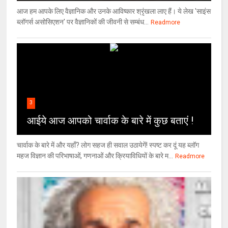
आज हम आपके लिए वैज्ञानिक और उनके आविष्कार श्रृंखला लाए हैं। ये लेख 'साइंस
ब्लॉगर्स असोसिएशन' पर वैज्ञा‍निकों की जीवनी से सम्बंध...
Readmore
3
आईये आज आपको चार्वाक के बारे में कुछ बताएं !
चार्वाक के बारे में और यहाँ? लोग सहज ही सवाल उठायेगें! स्पष्ट कर दूं यह ब्लॉग
महज विज्ञान की परिभाषाओं, गणनाओं और क्रियाविधियों के बारे म...
Readmore