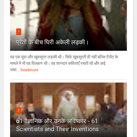
1
प्रेतों के बीच घिरी अकेली लड़की।
वह एक युवा और खूबसूरत लड़की थी। सिर्फ खूबसूरती ही नहीं बल्कि टैलेंट के
मामले में भी वह विलक्षण थी। वह शानदार कविताएँ रचती थी और कई
भाषा...
Readmore
2
61 वैज्ञानिक और उनके अविष्कार - 61
Scientists and Their Inventions