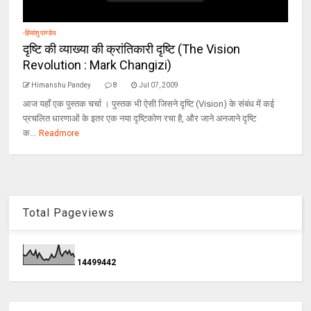
-हिमांशु पाण्डेय
दृष्टि की व्याख्या की क्रांतिकारी दृष्टि (The Vision
Revolution : Mark Changizi)
Himanshu Pandey
8
Jul 07, 2009
आज यहाँ एक पुस्तक चर्चा । पुस्तक भी ऐसी जिसने दृष्टि (Vision) के संबंध में कई
प्रचलित धारणाओं के इतर एक नया दृष्टिकोण रचा है, और जाने अनजाने दृष्टि
क...
Readmore
Total Pageviews
1
4
4
9
9
4
4
2