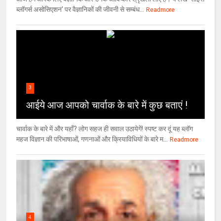
ब्लॉगर्स असोसिएशन' पर वैज्ञा‍निकों की जीवनी से सम्बंध...
Readmore
3
आईये आज आपको चार्वाक के बारे में कुछ बताएं !
चार्वाक के बारे में और यहाँ? लोग सहज ही सवाल उठायेगें! स्पष्ट कर दूं यह ब्लॉग
महज विज्ञान की परिभाषाओं, गणनाओं और क्रियाविधियों के बारे म...
Readmore
4