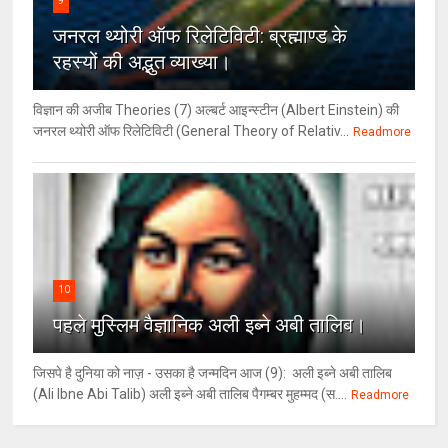
9
जनरल थ्‍योरी ऑफ रिलेटिविटी: ब्रह्माण्‍ड के
रहस्‍यों की अद्भुत व्‍याख्‍या।
विज्ञान की अजीब Theories (7) अल्‍बर्ट आइन्स्टीन (Albert Einstein) की
जनरल थ्योरी ऑफ रिलेटिविटी (General Theory of Relativ...
Readmore
10
पहले मुस्लिम वैज्ञानिक अली इब्ने अबी तालिब।
जिसपे है दुनिया को नाज़ - उसका है जन्मदिन आज (9): अली इब्ने अबी तालिब
(Ali Ibne Abi Talib) अली इब्ने अबी तालिब पैगम्बर मुहम्मद (स....
Readmore