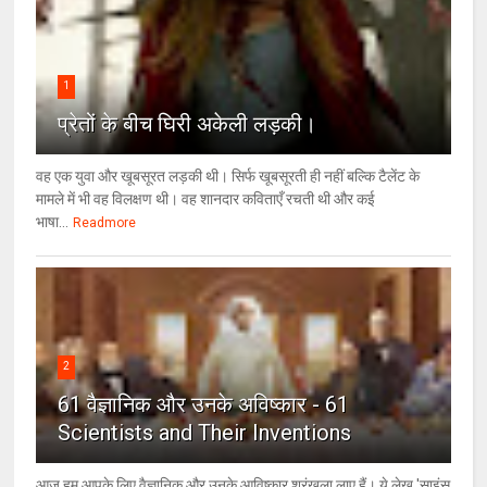
1
प्रेतों के बीच घिरी अकेली लड़की।
वह एक युवा और खूबसूरत लड़की थी। सिर्फ खूबसूरती ही नहीं बल्कि टैलेंट के
मामले में भी वह विलक्षण थी। वह शानदार कविताएँ रचती थी और कई
भाषा...
Readmore
2
61 वैज्ञानिक और उनके अविष्कार - 61
Scientists and Their Inventions
आज हम आपके लिए वैज्ञानिक और उनके आविष्कार श्रृंखला लाए हैं। ये लेख 'साइंस