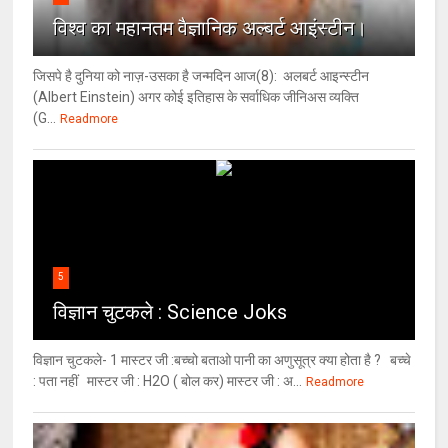
विश्‍व का महानतम वैज्ञानिक अल्बर्ट आइंस्टीन।
जिसपे है दुनिया को नाज़-उसका है जन्मदिन आज(8): अलबर्ट आइन्स्टीन
(Albert Einstein) अगर कोई इतिहास के सर्वाधिक जीनिअस व्यक्ति
(G...
Readmore
5
विज्ञान चुटकले : Science Joks
विज्ञान चुटकले- 1 मास्टर जी :बच्चो बताओ पानी का अणुसूत्र क्या होता है ? बच्चे
: पता नहीं मास्टर जी : H2O ( बोल कर) मास्टर जी : अ...
Readmore