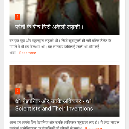
1
प्रेतों के बीच घिरी अकेली लड़की।
वह एक युवा और खूबसूरत लड़की थी। सिर्फ खूबसूरती ही नहीं बल्कि टैलेंट के
मामले में भी वह विलक्षण थी। वह शानदार कविताएँ रचती थी और कई
भाषा...
Readmore
2
61 वैज्ञानिक और उनके अविष्कार - 61
Scientists and Their Inventions
आज हम आपके लिए वैज्ञानिक और उनके आविष्कार श्रृंखला लाए हैं। ये लेख 'साइंस
ब्लॉगर्स असोसिएशन' पर वैज्ञा‍निकों की जीवनी से सम्बंध...
Readmore