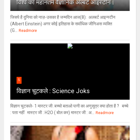
विश्‍व का महानतम वैज्ञानिक अल्बर्ट आइंस्टीन।
जिसपे है दुनिया को नाज़-उसका है जन्मदिन आज(8): अलबर्ट आइन्स्टीन
(Albert Einstein) अगर कोई इतिहास के सर्वाधिक जीनिअस व्यक्ति
(G...
Readmore
5
विज्ञान चुटकले : Science Joks
विज्ञान चुटकले- 1 मास्टर जी :बच्चो बताओ पानी का अणुसूत्र क्या होता है ? बच्चे
: पता नहीं मास्टर जी : H2O ( बोल कर) मास्टर जी : अ...
Readmore