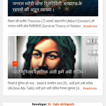
जनरल थ्‍योरी ऑफ रिलेटिविटी: ब्रह्माण्‍ड के
रहस्‍यों की अद्भुत व्‍याख्‍या।
विज्ञान की अजीब Theories (7) अल्‍बर्ट आइन्स्टीन (Albert Einstein) की
जनरल थ्योरी ऑफ रिलेटिविटी (General Theory of Relativ...
Readmore
10
पहले मुस्लिम वैज्ञानिक अली इब्ने अबी तालिब।
जिसपे है दुनिया को नाज़ - उसका है जन्मदिन आज (9): अली इब्ने अबी तालिब
(Ali Ibne Abi Talib) अली इब्ने अबी तालिब पैगम्बर मुहम्मद (स....
Readmore
Developer:
Dr. Zakir Ali Rajnish