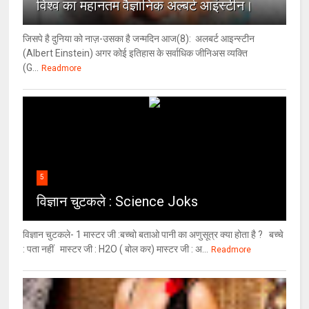
विश्‍व का महानतम वैज्ञानिक अल्बर्ट आइंस्टीन।
जिसपे है दुनिया को नाज़-उसका है जन्मदिन आज(8): अलबर्ट आइन्स्टीन
(Albert Einstein) अगर कोई इतिहास के सर्वाधिक जीनिअस व्यक्ति
(G...
Readmore
5
विज्ञान चुटकले : Science Joks
विज्ञान चुटकले- 1 मास्टर जी :बच्चो बताओ पानी का अणुसूत्र क्या होता है ? बच्चे
: पता नहीं मास्टर जी : H2O ( बोल कर) मास्टर जी : अ...
Readmore