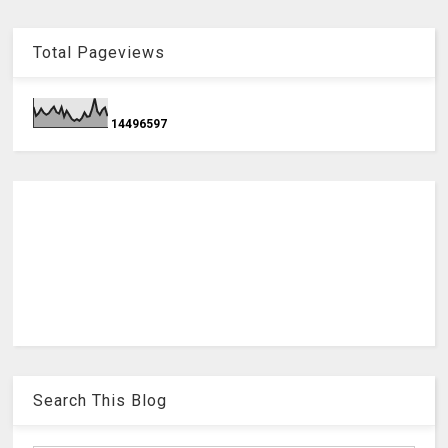
Total Pageviews
1
4
4
9
6
5
9
7
Search This Blog