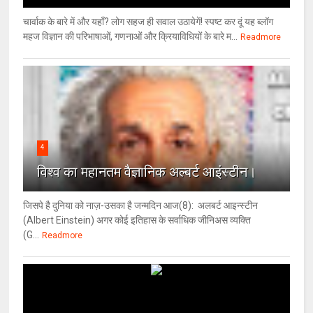
चार्वाक के बारे में और यहाँ? लोग सहज ही सवाल उठायेगें! स्पष्ट कर दूं यह ब्लॉग
महज विज्ञान की परिभाषाओं, गणनाओं और क्रियाविधियों के बारे म...
Readmore
4
विश्‍व का महानतम वैज्ञानिक अल्बर्ट आइंस्टीन।
जिसपे है दुनिया को नाज़-उसका है जन्मदिन आज(8): अलबर्ट आइन्स्टीन
(Albert Einstein) अगर कोई इतिहास के सर्वाधिक जीनिअस व्यक्ति
(G...
Readmore