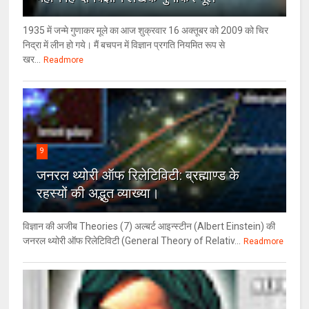
1935 में जन्मे गुणाकर मूले का आज शुक्रवार 16 अक्तूबर को 2009 को चिर
निद्रा में लीन हो गये। मैं बचपन में विज्ञान प्रगति नियमित रूप से
खर...
Readmore
9
जनरल थ्‍योरी ऑफ रिलेटिविटी: ब्रह्माण्‍ड के
रहस्‍यों की अद्भुत व्‍याख्‍या।
विज्ञान की अजीब Theories (7) अल्‍बर्ट आइन्स्टीन (Albert Einstein) की
जनरल थ्योरी ऑफ रिलेटिविटी (General Theory of Relativ...
Readmore