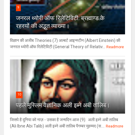
9
जनरल थ्‍योरी ऑफ रिलेटिविटी: ब्रह्माण्‍ड के
रहस्‍यों की अद्भुत व्‍याख्‍या।
विज्ञान की अजीब Theories (7) अल्‍बर्ट आइन्स्टीन (Albert Einstein) की
जनरल थ्योरी ऑफ रिलेटिविटी (General Theory of Relativ...
Readmore
10
पहले मुस्लिम वैज्ञानिक अली इब्ने अबी तालिब।
जिसपे है दुनिया को नाज़ - उसका है जन्मदिन आज (9): अली इब्ने अबी तालिब
(Ali Ibne Abi Talib) अली इब्ने अबी तालिब पैगम्बर मुहम्मद (स....
Readmore