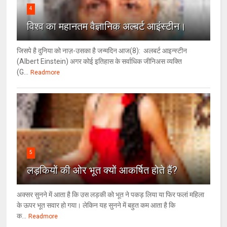
4
विश्‍व का महानतम वैज्ञानिक अल्बर्ट आइंस्टीन।
जिसपे है दुनिया को नाज़-उसका है जन्मदिन आज(8): अलबर्ट आइन्स्टीन
(Albert Einstein) अगर कोई इतिहास के सर्वाधिक जीनिअस व्यक्ति
(G...
Readmore
5
लड़कियों की ओर भूत क्‍यों आकर्षित होते हैं?
अक्सर सुनने में आता है कि उस लड़की को भूत ने पकड़ लिया या फिर फलां महिला
के ऊपर भूत सवार हो गया। लेकिन यह सुनने में बहुत कम आता है कि
क...
Readmore