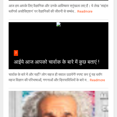
आज हम आपके लिए वैज्ञानिक और उनके आविष्कार श्रृंखला लाए हैं। ये लेख 'साइंस
ब्लॉगर्स असोसिएशन' पर वैज्ञा‍निकों की जीवनी से सम्बंध...
Readmore
3
आईये आज आपको चार्वाक के बारे में कुछ बताएं !
चार्वाक के बारे में और यहाँ? लोग सहज ही सवाल उठायेगें! स्पष्ट कर दूं यह ब्लॉग
महज विज्ञान की परिभाषाओं, गणनाओं और क्रियाविधियों के बारे म...
Readmore