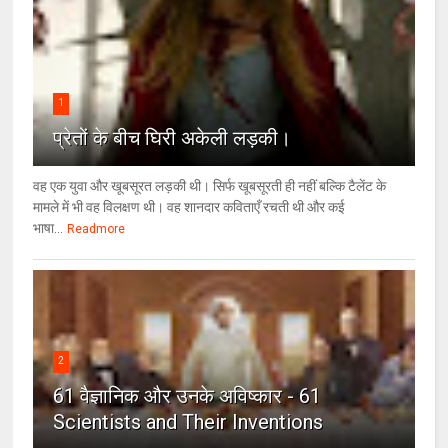
1
प्रेतों के बीच घिरी अकेली लड़की।
वह एक युवा और खूबसूरत लड़की थी। सिर्फ खूबसूरती ही नहीं बल्कि टैलेंट के
मामले में भी वह विलक्षण थी। वह शानदार कविताएँ रचती थी और कई
भाषा...
Readmore
2
61 वैज्ञानिक और उनके अविष्कार - 61
Scientists and Their Inventions