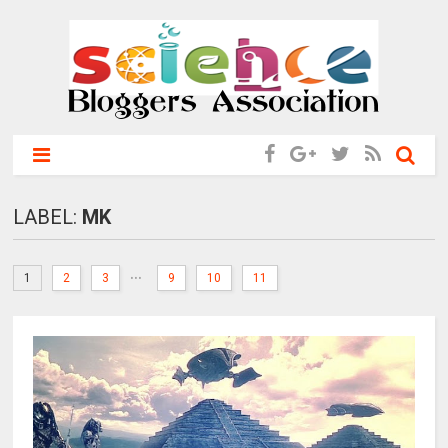
LABEL:
MK
...
1
2
3
9
10
11