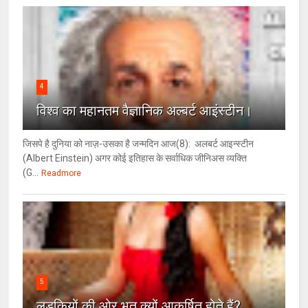
4
विश्‍व का महानतम वैज्ञानिक अल्बर्ट आइंस्टीन।
जिसपे है दुनिया को नाज़-उसका है जन्मदिन आज(8): अलबर्ट आइन्स्टीन
(Albert Einstein) अगर कोई इतिहास के सर्वाधिक जीनिअस व्यक्ति
(G...
Readmore
5
लड़कियों की ओर भूत क्‍यों आकर्षित होते हैं?