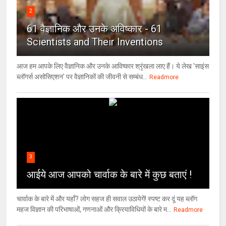
2
61 वैज्ञानिक और उनके अविष्कार - 61
Scientists and Their Inventions
आज हम आपके लिए वैज्ञानिक और उनके आविष्कार श्रृंखला लाए हैं। ये लेख 'साइंस
ब्लॉगर्स असोसिएशन' पर वैज्ञा‍निकों की जीवनी से सम्बंध...
Readmore
3
आईये आज आपको चार्वाक के बारे में कुछ बताएं !
चार्वाक के बारे में और यहाँ? लोग सहज ही सवाल उठायेगें! स्पष्ट कर दूं यह ब्लॉग
महज विज्ञान की परिभाषाओं, गणनाओं और क्रियाविधियों के बारे म...
Readmore