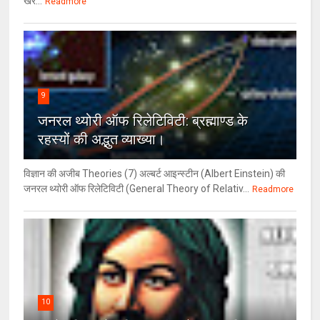
खर...
Readmore
9
जनरल थ्‍योरी ऑफ रिलेटिविटी: ब्रह्माण्‍ड के
रहस्‍यों की अद्भुत व्‍याख्‍या।
विज्ञान की अजीब Theories (7) अल्‍बर्ट आइन्स्टीन (Albert Einstein) की
जनरल थ्योरी ऑफ रिलेटिविटी (General Theory of Relativ...
Readmore
10