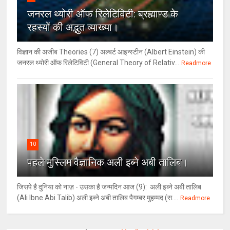
जनरल थ्‍योरी ऑफ रिलेटिविटी: ब्रह्माण्‍ड के
रहस्‍यों की अद्भुत व्‍याख्‍या।
विज्ञान की अजीब Theories (7) अल्‍बर्ट आइन्स्टीन (Albert Einstein) की
जनरल थ्योरी ऑफ रिलेटिविटी (General Theory of Relativ...
Readmore
10
पहले मुस्लिम वैज्ञानिक अली इब्ने अबी तालिब।
जिसपे है दुनिया को नाज़ - उसका है जन्मदिन आज (9): अली इब्ने अबी तालिब
(Ali Ibne Abi Talib) अली इब्ने अबी तालिब पैगम्बर मुहम्मद (स....
Readmore