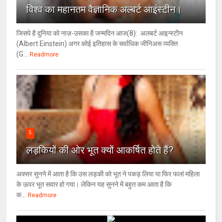
विश्‍व का महानतम वैज्ञानिक अल्बर्ट आइंस्टीन।
जिसपे है दुनिया को नाज़-उसका है जन्मदिन आज(8): अलबर्ट आइन्स्टीन
(Albert Einstein) अगर कोई इतिहास के सर्वाधिक जीनिअस व्यक्ति
(G...
Readmore
5
लड़कियों की ओर भूत क्‍यों आकर्षित होते हैं?
अक्सर सुनने में आता है कि उस लड़की को भूत ने पकड़ लिया या फिर फलां महिला
के ऊपर भूत सवार हो गया। लेकिन यह सुनने में बहुत कम आता है कि
क...
Readmore