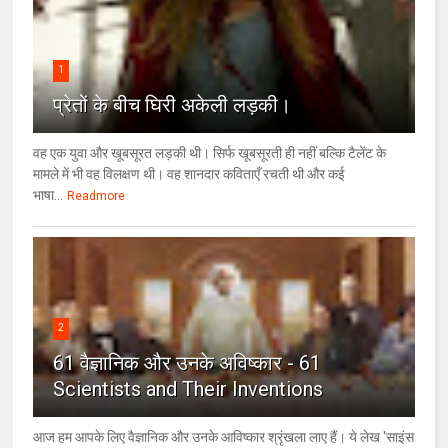
1
प्रेतों के बीच घिरी अकेली लड़की।
वह एक युवा और खूबसूरत लड़की थी। सिर्फ खूबसूरती ही नहीं बल्कि टैलेंट के
मामले में भी वह विलक्षण थी। वह शानदार कविताएँ रचती थी और कई
भाषा...
Readmore
2
61 वैज्ञानिक और उनके अविष्कार - 61
Scientists and Their Inventions
आज हम आपके लिए वैज्ञानिक और उनके आविष्कार श्रृंखला लाए हैं। ये लेख 'साइंस