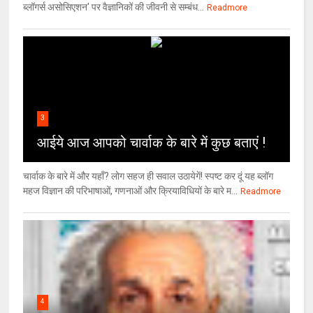
ब्लॉगर्स असोसिएशन' पर वैज्ञा‍निकों की जीवनी से सम्बंध...
Readmore
3
आईये आज आपको चार्वाक के बारे में कुछ बताएं !
चार्वाक के बारे में और यहाँ? लोग सहज ही सवाल उठायेगें! स्पष्ट कर दूं यह ब्लॉग
महज विज्ञान की परिभाषाओं, गणनाओं और क्रियाविधियों के बारे म...
Readmore
4