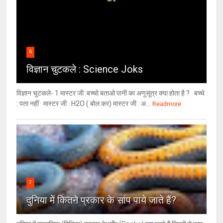
6
विज्ञान चुटकले : Science Joks
विज्ञान चुटकले- 1 मास्टर जी :बच्चो बताओ पानी का अणुसूत्र क्या होता है ? बच्चे
: पता नहीं मास्टर जी : H2O ( बोल कर) मास्टर जी : अ...
Readmore
7
दुनिया में कितने प्रकार के सांप पाये जाते हैं?