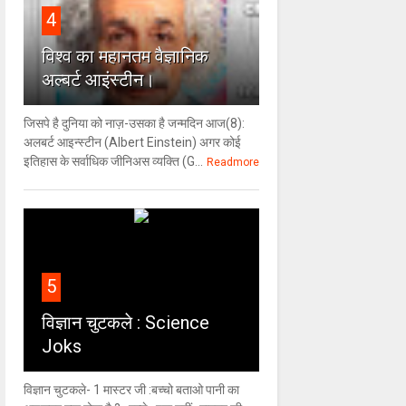
4
विश्‍व का महानतम वैज्ञानिक
अल्बर्ट आइंस्टीन।
जिसपे है दुनिया को नाज़-उसका है जन्मदिन आज(8):
अलबर्ट आइन्स्टीन (Albert Einstein) अगर कोई
इतिहास के सर्वाधिक जीनिअस व्यक्ति (G...
Readmore
5
विज्ञान चुटकले : Science
Joks
विज्ञान चुटकले- 1 मास्टर जी :बच्चो बताओ पानी का