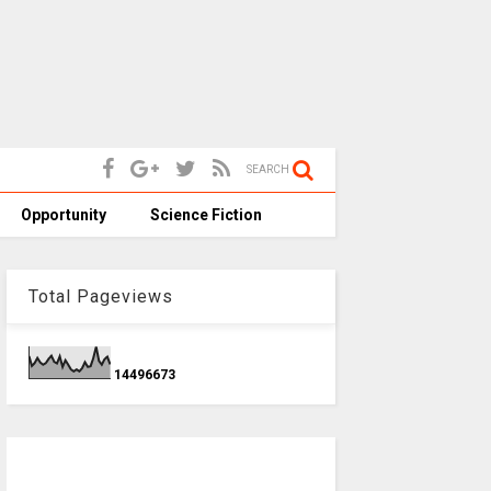
SEARCH
Opportunity
Science Fiction
Total Pageviews
1
4
4
9
6
6
7
3