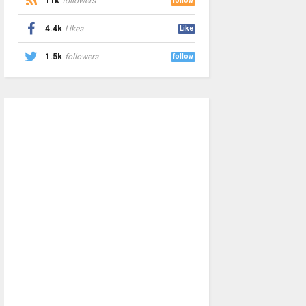
11k
followers
follow
4.4k
Likes
Like
1.5k
followers
follow