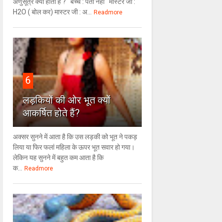
अणुसूत्र क्या होता है ? बच्चे : पता नहीं मास्टर जी :
H2O ( बोल कर) मास्टर जी : अ...
Readmore
6
लड़कियों की ओर भूत क्‍यों
आकर्षित होते हैं?
अक्सर सुनने में आता है कि उस लड़की को भूत ने पकड़
लिया या फिर फलां महिला के ऊपर भूत सवार हो गया।
लेकिन यह सुनने में बहुत कम आता है कि
क...
Readmore