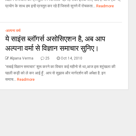
प्रयोग के साथ हम इन्हें प्रस्तुत कर रहे हैं जिससे सुनने में रोचकता...
Readmore
-अल्पना वर्मा
ये साइंस ब्लॉगर्स असोसिएशन है, अब आप
अल्पना वर्मा से विज्ञान समाचार सुनिए।
Alpana Verma
25
Oct 14, 2010
'सबाई विज्ञान समाचार' शुरू करने का विचार कई महीनो से था,आज इस श्रृंखला की
पहली कड़ी को ले कर आई हूँ . आप से सुझाव और मार्गदर्शन की अपेक्षा है. इन
समाच...
Readmore