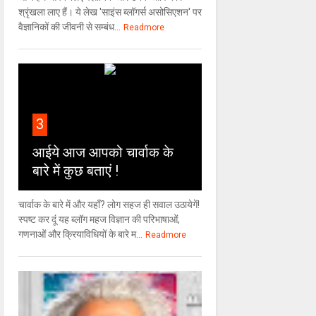
श्रृंखला लाए हैं। ये लेख 'साइंस ब्लॉगर्स असोसिएशन' पर
वैज्ञा‍निकों की जीवनी से सम्बंध...
Readmore
3
आईये आज आपको चार्वाक के
बारे में कुछ बताएं !
चार्वाक के बारे में और यहाँ? लोग सहज ही सवाल उठायेगें!
स्पष्ट कर दूं यह ब्लॉग महज विज्ञान की परिभाषाओं,
गणनाओं और क्रियाविधियों के बारे म...
Readmore