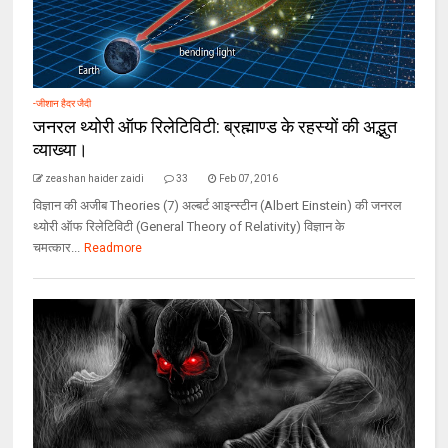
-जीशान हैदर जैदी
जनरल थ्‍योरी ऑफ रिलेटिविटी: ब्रह्माण्‍ड के रहस्‍यों की अद्भुत
व्‍याख्‍या।
zeashan haider zaidi
33
Feb 07, 2016
विज्ञान की अजीब Theories (7) अल्‍बर्ट आइन्स्टीन (Albert Einstein) की जनरल
थ्योरी ऑफ रिलेटिविटी (General Theory of Relativity) विज्ञान के
चमत्कार...
Readmore