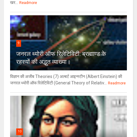
खर...
Readmore
9
जनरल थ्‍योरी ऑफ रिलेटिविटी: ब्रह्माण्‍ड के
रहस्‍यों की अद्भुत व्‍याख्‍या।
विज्ञान की अजीब Theories (7) अल्‍बर्ट आइन्स्टीन (Albert Einstein) की
जनरल थ्योरी ऑफ रिलेटिविटी (General Theory of Relativ...
Readmore
10