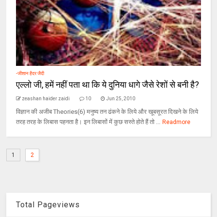
-जीशान हैदर जैदी
एल्लो जी, हमें नहीं पता था कि ये दुनिया धागे जैसे रेशों से बनी है?
zeashan haider zaidi
10
Jun 25, 2010
विज्ञान की अजीब Theories(6) मनुष्य तन ढंकने के लिये और खूबसूरत दिखने के लिये
तरह तरह के लिबास पहनता है। इन लिबासों में कुछ सस्ते होते हैं तो ...
Readmore
1
2
Total Pageviews