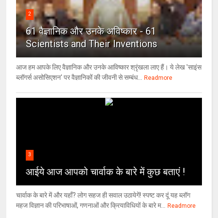
2
61 वैज्ञानिक और उनके अविष्कार - 61
Scientists and Their Inventions
आज हम आपके लिए वैज्ञानिक और उनके आविष्कार श्रृंखला लाए हैं। ये लेख 'साइंस
ब्लॉगर्स असोसिएशन' पर वैज्ञा‍निकों की जीवनी से सम्बंध...
Readmore
3
आईये आज आपको चार्वाक के बारे में कुछ बताएं !
चार्वाक के बारे में और यहाँ? लोग सहज ही सवाल उठायेगें! स्पष्ट कर दूं यह ब्लॉग
महज विज्ञान की परिभाषाओं, गणनाओं और क्रियाविधियों के बारे म...
Readmore