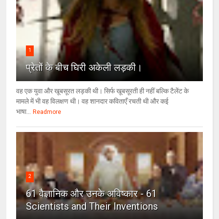
1
प्रेतों के बीच घिरी अकेली लड़की।
वह एक युवा और खूबसूरत लड़की थी। सिर्फ खूबसूरती ही नहीं बल्कि टैलेंट के
मामले में भी वह विलक्षण थी। वह शानदार कविताएँ रचती थी और कई
भाषा...
Readmore
2
61 वैज्ञानिक और उनके अविष्कार - 61
Scientists and Their Inventions