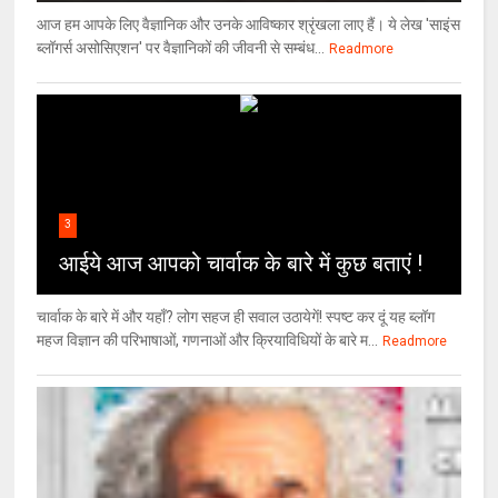
आज हम आपके लिए वैज्ञानिक और उनके आविष्कार श्रृंखला लाए हैं। ये लेख 'साइंस
ब्लॉगर्स असोसिएशन' पर वैज्ञा‍निकों की जीवनी से सम्बंध...
Readmore
3
आईये आज आपको चार्वाक के बारे में कुछ बताएं !
चार्वाक के बारे में और यहाँ? लोग सहज ही सवाल उठायेगें! स्पष्ट कर दूं यह ब्लॉग
महज विज्ञान की परिभाषाओं, गणनाओं और क्रियाविधियों के बारे म...
Readmore