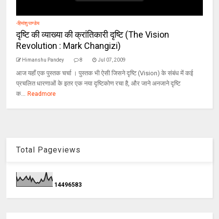
-हिमांशु पाण्डेय
दृष्टि की व्याख्या की क्रांतिकारी दृष्टि (The Vision
Revolution : Mark Changizi)
Himanshu Pandey
8
Jul 07, 2009
आज यहाँ एक पुस्तक चर्चा । पुस्तक भी ऐसी जिसने दृष्टि (Vision) के संबंध में कई
प्रचलित धारणाओं के इतर एक नया दृष्टिकोण रचा है, और जाने अनजाने दृष्टि
क...
Readmore
Total Pageviews
1
4
4
9
6
5
8
3