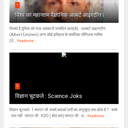
4
विश्‍व का महानतम वैज्ञानिक अल्बर्ट आइंस्टीन।
जिसपे है दुनिया को नाज़-उसका है जन्मदिन आज(8): अलबर्ट आइन्स्टीन
(Albert Einstein) अगर कोई इतिहास के सर्वाधिक जीनिअस व्यक्ति
(G...
Readmore
5
विज्ञान चुटकले : Science Joks
विज्ञान चुटकले- 1 मास्टर जी :बच्चो बताओ पानी का अणुसूत्र क्या होता है ? बच्चे
: पता नहीं मास्टर जी : H2O ( बोल कर) मास्टर जी : अ...
Readmore