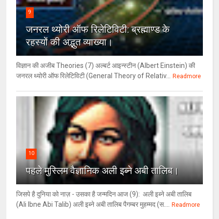
9
जनरल थ्‍योरी ऑफ रिलेटिविटी: ब्रह्माण्‍ड के
रहस्‍यों की अद्भुत व्‍याख्‍या।
विज्ञान की अजीब Theories (7) अल्‍बर्ट आइन्स्टीन (Albert Einstein) की
जनरल थ्योरी ऑफ रिलेटिविटी (General Theory of Relativ...
Readmore
10
पहले मुस्लिम वैज्ञानिक अली इब्ने अबी तालिब।
जिसपे है दुनिया को नाज़ - उसका है जन्मदिन आज (9): अली इब्ने अबी तालिब
(Ali Ibne Abi Talib) अली इब्ने अबी तालिब पैगम्बर मुहम्मद (स....
Readmore