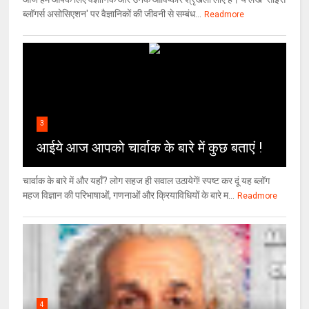
ब्लॉगर्स असोसिएशन' पर वैज्ञा‍निकों की जीवनी से सम्बंध...
Readmore
3
आईये आज आपको चार्वाक के बारे में कुछ बताएं !
चार्वाक के बारे में और यहाँ? लोग सहज ही सवाल उठायेगें! स्पष्ट कर दूं यह ब्लॉग
महज विज्ञान की परिभाषाओं, गणनाओं और क्रियाविधियों के बारे म...
Readmore
4