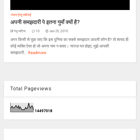
-रंजना [रंजू भाटिया]
अपनी समझदारी पे इतना गुमाँ क्यों है?
रंजू भाटिया
10
Jan 25, 2010
अगर किसी से पूछा जाए कि इस दुनिया का सबसे समझदार आदमी कौन है? तो शायद ही
कोई व्यक्ति ऐसा हो जो अपना नाम न बताए। नाराज़ मत होइए, मुझे आपकी
समझदारी...
Readmore
Total Pageviews
1
4
4
9
7
0
1
8