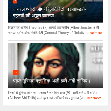
9
जनरल थ्‍योरी ऑफ रिलेटिविटी: ब्रह्माण्‍ड के
रहस्‍यों की अद्भुत व्‍याख्‍या।
विज्ञान की अजीब Theories (7) अल्‍बर्ट आइन्स्टीन (Albert Einstein) की
जनरल थ्योरी ऑफ रिलेटिविटी (General Theory of Relativ...
Readmore
10
पहले मुस्लिम वैज्ञानिक अली इब्ने अबी तालिब।
जिसपे है दुनिया को नाज़ - उसका है जन्मदिन आज (9): अली इब्ने अबी तालिब
(Ali Ibne Abi Talib) अली इब्ने अबी तालिब पैगम्बर मुहम्मद (स....
Readmore