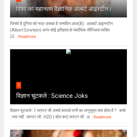
विश्‍व का महानतम वैज्ञानिक अल्बर्ट आइंस्टीन।
जिसपे है दुनिया को नाज़-उसका है जन्मदिन आज(8): अलबर्ट आइन्स्टीन
(Albert Einstein) अगर कोई इतिहास के सर्वाधिक जीनिअस व्यक्ति
(G...
Readmore
5
विज्ञान चुटकले : Science Joks
विज्ञान चुटकले- 1 मास्टर जी :बच्चो बताओ पानी का अणुसूत्र क्या होता है ? बच्चे
: पता नहीं मास्टर जी : H2O ( बोल कर) मास्टर जी : अ...
Readmore