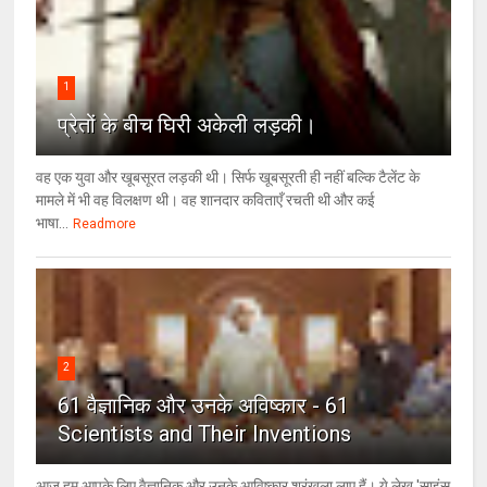
1
प्रेतों के बीच घिरी अकेली लड़की।
वह एक युवा और खूबसूरत लड़की थी। सिर्फ खूबसूरती ही नहीं बल्कि टैलेंट के
मामले में भी वह विलक्षण थी। वह शानदार कविताएँ रचती थी और कई
भाषा...
Readmore
2
61 वैज्ञानिक और उनके अविष्कार - 61
Scientists and Their Inventions
आज हम आपके लिए वैज्ञानिक और उनके आविष्कार श्रृंखला लाए हैं। ये लेख 'साइंस