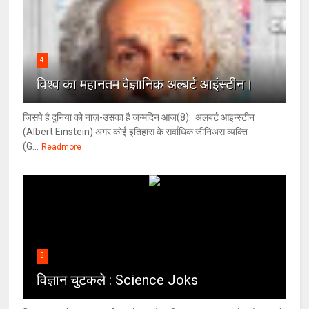
4
विश्‍व का महानतम वैज्ञानिक अल्बर्ट आइंस्टीन।
जिसपे है दुनिया को नाज़-उसका है जन्मदिन आज(8): अलबर्ट आइन्स्टीन
(Albert Einstein) अगर कोई इतिहास के सर्वाधिक जीनिअस व्यक्ति
(G...
Readmore
5
विज्ञान चुटकले : Science Joks