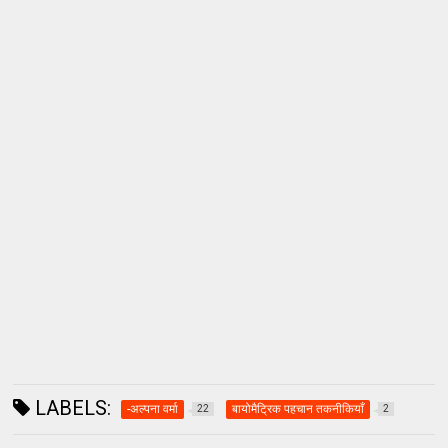
LABELS:
-अल्पना वर्मा
बायोमैट्रिक पहचान तकनीकियाँ
22
2