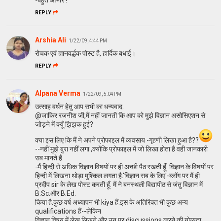
-बहुत आभार !
REPLY
Arshia Ali
1/22/09, 4:44 PM
रोचक एवं ज्ञानवर्द्धक पोस्ट है, हार्दिक बधाई।
REPLY
Alpana Verma
1/22/09, 5:04 PM
उत्साह वर्धन हेतु आप सभी का धन्यवाद.
@जाकिर रजनीश जी,मैं नहीं जानती कि आप को मुझे विज्ञान असोसिएशन से
जोड़ने में क्यूँ झिझक हुई?
क्या इस लिए कि मैं ने अपने प्रोफाइल में व्यवसाय -गृहणी लिखा हुआ है??
--नहीं मुझे बुरा नहीं लगा ,क्योंकि प्रोफाइल में जो लिखा होता है वही जानकारी
सब मानते हैं.
-मैं हिन्दी से अधिक विज्ञान विषयों पर ही अच्छी पैठ रखती हूँ. विज्ञान के विषयों पर
हिन्दी में लिखना थोड़ा मुश्किल लगता है.'विज्ञान सब के लिए'-ब्लॉग पर मैं ही
प्रदीप sir के लेख पोस्ट करती हूँ. मैं ने बनस्थली विद्यापीठ से जंतु विज्ञान में
B.Sc.और B.Ed.
किया है.कुछ वर्ष अध्यापन भी kiya हैं.इस के अतिरिक्त भी कुछ अन्य
qualifications हैं--लेकिन
विज्ञान विषय में लेख लिखने और उन पर discussions करने की योग्यता