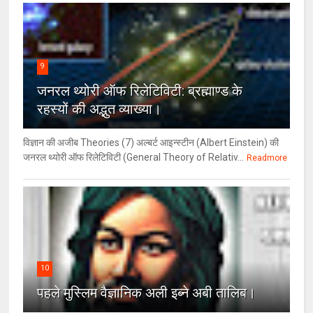
9
जनरल थ्‍योरी ऑफ रिलेटिविटी: ब्रह्माण्‍ड के
रहस्‍यों की अद्भुत व्‍याख्‍या।
विज्ञान की अजीब Theories (7) अल्‍बर्ट आइन्स्टीन (Albert Einstein) की
जनरल थ्योरी ऑफ रिलेटिविटी (General Theory of Relativ...
Readmore
10
पहले मुस्लिम वैज्ञानिक अली इब्ने अबी तालिब।