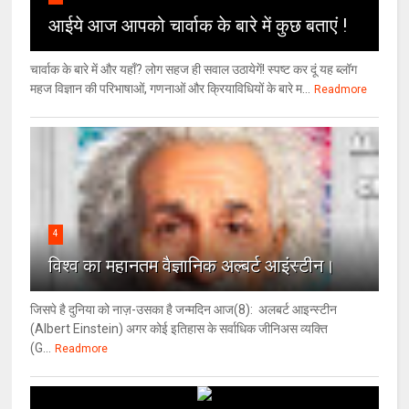
आईये आज आपको चार्वाक के बारे में कुछ बताएं !
चार्वाक के बारे में और यहाँ? लोग सहज ही सवाल उठायेगें! स्पष्ट कर दूं यह ब्लॉग
महज विज्ञान की परिभाषाओं, गणनाओं और क्रियाविधियों के बारे म...
Readmore
4
विश्‍व का महानतम वैज्ञानिक अल्बर्ट आइंस्टीन।
जिसपे है दुनिया को नाज़-उसका है जन्मदिन आज(8): अलबर्ट आइन्स्टीन
(Albert Einstein) अगर कोई इतिहास के सर्वाधिक जीनिअस व्यक्ति
(G...
Readmore