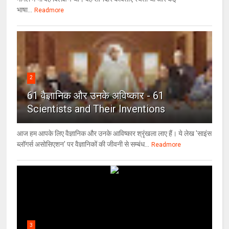
भाषा...
Readmore
2
61 वैज्ञानिक और उनके अविष्कार - 61
Scientists and Their Inventions
आज हम आपके लिए वैज्ञानिक और उनके आविष्कार श्रृंखला लाए हैं। ये लेख 'साइंस
ब्लॉगर्स असोसिएशन' पर वैज्ञा‍निकों की जीवनी से सम्बंध...
Readmore
3