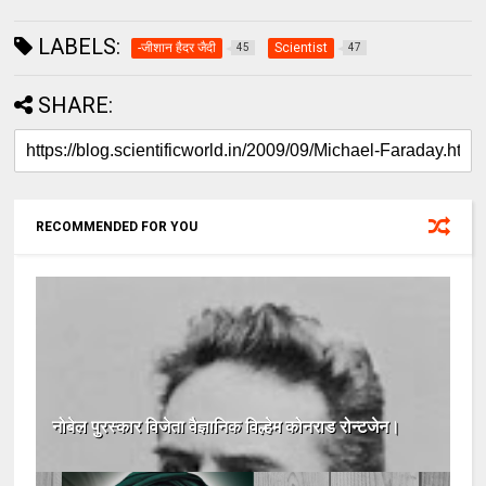
LABELS:
-जीशान हैदर जैदी
Scientist
45
47
SHARE:
RECOMMENDED FOR YOU
नोबेल पुरस्‍कार विजेता वैज्ञानिक विल्हेम कोनराड रोन्टजेन।