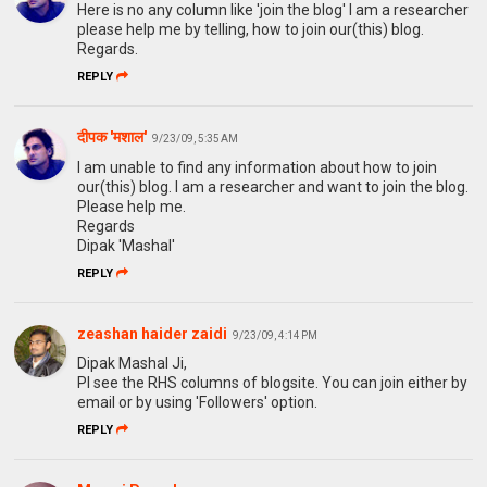
Here is no any column like 'join the blog' I am a researcher
please help me by telling, how to join our(this) blog.
Regards.
REPLY
दीपक 'मशाल'
9/23/09, 5:35 AM
I am unable to find any information about how to join
our(this) blog. I am a researcher and want to join the blog.
Please help me.
Regards
Dipak 'Mashal'
REPLY
zeashan haider zaidi
9/23/09, 4:14 PM
Dipak Mashal Ji,
Pl see the RHS columns of blogsite. You can join either by
email or by using 'Followers' option.
REPLY