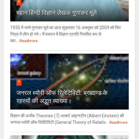
8
महान हिन्दी विज्ञान लेखक गुणाकर मूले
1935 में जन्मे गुणाकर मूले का आज शुक्रवार 16 अक्तूबर को 2009 को चिर
निद्रा में लीन हो गये। मैं बचपन में विज्ञान प्रगति नियमित रूप से
खर...
Readmore
9
जनरल थ्‍योरी ऑफ रिलेटिविटी: ब्रह्माण्‍ड के
रहस्‍यों की अद्भुत व्‍याख्‍या।
विज्ञान की अजीब Theories (7) अल्‍बर्ट आइन्स्टीन (Albert Einstein) की
जनरल थ्योरी ऑफ रिलेटिविटी (General Theory of Relativ...
Readmore