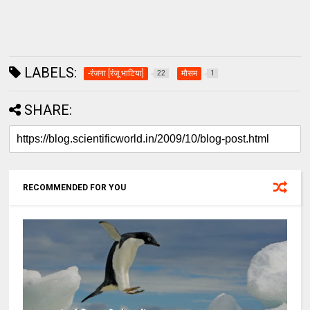
LABELS:
-रंजना [रंजू भाटिया]
मौसम
22
1
SHARE:
RECOMMENDED FOR YOU