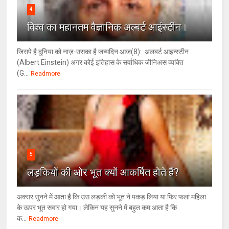
4
विश्‍व का महानतम वैज्ञानिक अल्बर्ट आइंस्टीन।
जिसपे है दुनिया को नाज़-उसका है जन्मदिन आज(8): अलबर्ट आइन्स्टीन
(Albert Einstein) अगर कोई इतिहास के सर्वाधिक जीनिअस व्यक्ति
(G...
Readmore
5
लड़कियों की ओर भूत क्‍यों आकर्षित होते हैं?
अक्सर सुनने में आता है कि उस लड़की को भूत ने पकड़ लिया या फिर फलां महिला
के ऊपर भूत सवार हो गया। लेकिन यह सुनने में बहुत कम आता है कि
क...
Readmore