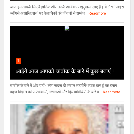
आज हम आपके लिए वैज्ञानिक और उनके आविष्कार श्रृंखला लाए हैं। ये लेख 'साइंस
ब्लॉगर्स असोसिएशन' पर वैज्ञा‍निकों की जीवनी से सम्बंध...
Readmore
3
आईये आज आपको चार्वाक के बारे में कुछ बताएं !
चार्वाक के बारे में और यहाँ? लोग सहज ही सवाल उठायेगें! स्पष्ट कर दूं यह ब्लॉग
महज विज्ञान की परिभाषाओं, गणनाओं और क्रियाविधियों के बारे म...
Readmore