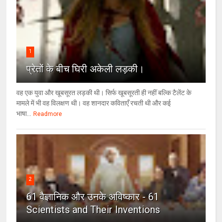
1
प्रेतों के बीच घिरी अकेली लड़की।
वह एक युवा और खूबसूरत लड़की थी। सिर्फ खूबसूरती ही नहीं बल्कि टैलेंट के
मामले में भी वह विलक्षण थी। वह शानदार कविताएँ रचती थी और कई
भाषा...
Readmore
2
61 वैज्ञानिक और उनके अविष्कार - 61
Scientists and Their Inventions