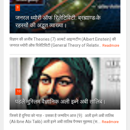
9
जनरल थ्‍योरी ऑफ रिलेटिविटी: ब्रह्माण्‍ड के
रहस्‍यों की अद्भुत व्‍याख्‍या।
विज्ञान की अजीब Theories (7) अल्‍बर्ट आइन्स्टीन (Albert Einstein) की
जनरल थ्योरी ऑफ रिलेटिविटी (General Theory of Relativ...
Readmore
10
पहले मुस्लिम वैज्ञानिक अली इब्ने अबी तालिब।
जिसपे है दुनिया को नाज़ - उसका है जन्मदिन आज (9): अली इब्ने अबी तालिब
(Ali Ibne Abi Talib) अली इब्ने अबी तालिब पैगम्बर मुहम्मद (स....
Readmore