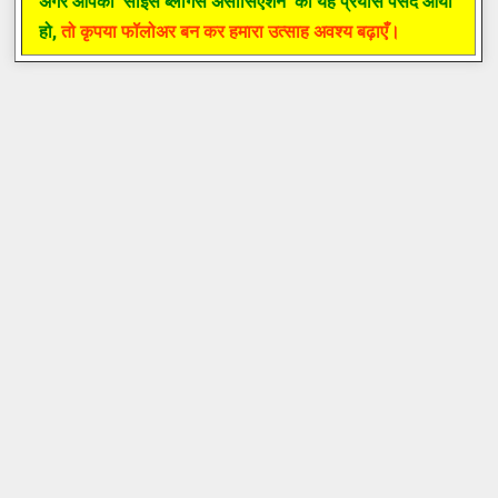
अगर आपको
'साइंस ब्लॉगर्स असोसिएशन'
का यह प्रयास पसंद आया
हो,
तो कृपया फॉलोअर बन कर हमारा उत्साह अवश्य बढ़ाएँ।