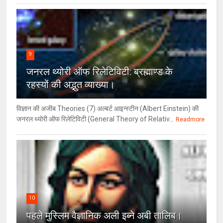
9
जनरल थ्‍योरी ऑफ रिलेटिविटी: ब्रह्माण्‍ड के
रहस्‍यों की अद्भुत व्‍याख्‍या।
विज्ञान की अजीब Theories (7) अल्‍बर्ट आइन्स्टीन (Albert Einstein) की
जनरल थ्योरी ऑफ रिलेटिविटी (General Theory of Relativ...
Readmore
10
पहले मुस्लिम वैज्ञानिक अली इब्ने अबी तालिब।