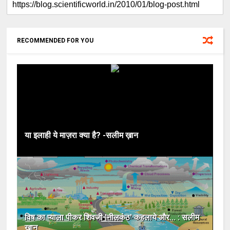
RECOMMENDED FOR YOU
या इलाही ये माज़रा क्या है? -सलीम ख़ान
विष का प्याला पीकर शिवजी 'नीलकंठ' कहलाये और... : सलीम
ख़ान