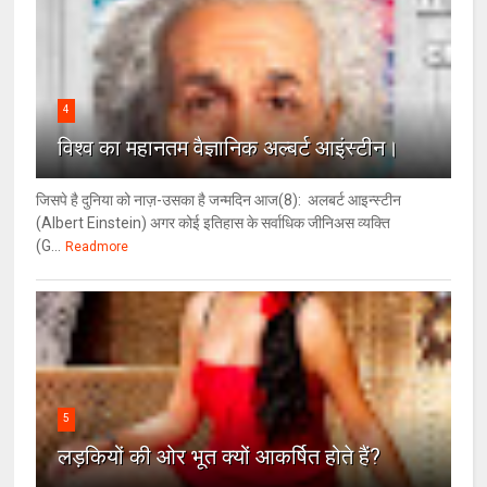
4
विश्‍व का महानतम वैज्ञानिक अल्बर्ट आइंस्टीन।
जिसपे है दुनिया को नाज़-उसका है जन्मदिन आज(8): अलबर्ट आइन्स्टीन
(Albert Einstein) अगर कोई इतिहास के सर्वाधिक जीनिअस व्यक्ति
(G...
Readmore
5
लड़कियों की ओर भूत क्‍यों आकर्षित होते हैं?