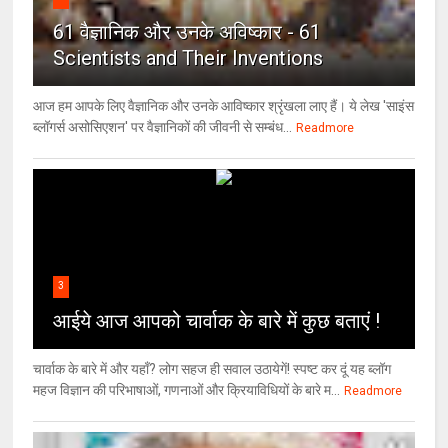
61 वैज्ञानिक और उनके अविष्कार - 61
Scientists and Their Inventions
आज हम आपके लिए वैज्ञानिक और उनके आविष्कार श्रृंखला लाए हैं। ये लेख 'साइंस
ब्लॉगर्स असोसिएशन' पर वैज्ञा‍निकों की जीवनी से सम्बंध...
Readmore
3
आईये आज आपको चार्वाक के बारे में कुछ बताएं !
चार्वाक के बारे में और यहाँ? लोग सहज ही सवाल उठायेगें! स्पष्ट कर दूं यह ब्लॉग
महज विज्ञान की परिभाषाओं, गणनाओं और क्रियाविधियों के बारे म...
Readmore