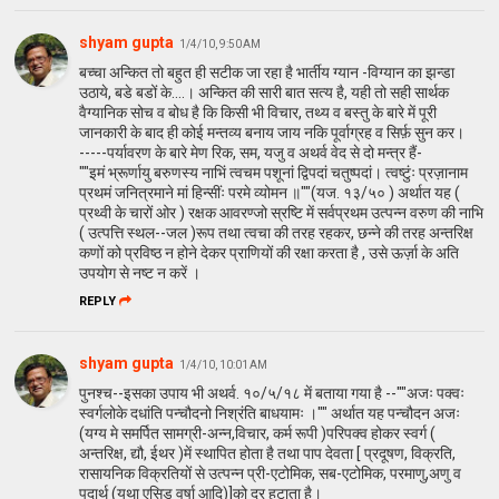
shyam gupta
1/4/10, 9:50 AM
बच्चा अन्कित तो बहुत ही सटीक जा रहा है भार्तीय ग्यान -विग्यान का झन्डा
उठाये, बडे बडों के....। अन्कित की सारी बात सत्य है, यही तो सही सार्थक
वैग्यानिक सोच व बोध है कि किसी भी विचार, तथ्य व बस्तु के बारे में पूरी
जानकारी के बाद ही कोई मन्तव्य बनाय जाय नकि पूर्वाग्रह व सिर्फ़ सुन कर।
-----पर्यावरण के बारे मेण रिक, सम, यजु व अथर्व वेद से दो मन्त्र हैं-
""इमं भ्रूर्णायु बरुणस्य नाभिं त्वचम पशूनां द्विपदां चतुष्पदां। त्वष्टुंः प्रज़ानाम
प्रथमं जनित्रमाने मां हिन्सींः परमे व्योमन ॥""(यज. १३/५० ) अर्थात यह (
प्रथ्वी के चारों ओर ) रक्षक आवरण्जो स्रष्टि में सर्वप्रथम उत्पन्न वरुण की नाभि
( उत्पत्ति स्थल--जल )रूप तथा त्वचा की तरह रहकर, छन्ने की तरह अन्तरिक्ष
कणों को प्रविष्ठ न होने देकर प्राणियों की रक्षा करता है , उसे ऊर्ज़ा के अति
उपयोग से नष्ट न करें ।
REPLY
shyam gupta
1/4/10, 10:01 AM
पुनश्च--इसका उपाय भी अथर्व. १०/५/१८ में बताया गया है --""अजः पक्वः
स्वर्गलोके दधांति पन्चौदनो निश्रंति बाधयामः ।"" अर्थात यह पन्चौदन अजः
(यग्य मे समर्पित सामग्री-अन्न,विचार, कर्म रूपी )परिपक्व होकर स्वर्ग (
अन्तरिक्ष, द्यौ, ईथर )में स्थापित होता है तथा पाप देवता [ प्रदूषण, विक्रति,
रासायनिक विक्रतियों से उत्पन्न प्री-एटोमिक, सब-एटोमिक, परमाणु,अणु व
पदार्थ (यथा एसिड वर्षा आदि)]को दूर हटाता है।