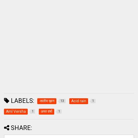
LABELS:
-सलीम ख़ान
Acid rain
13
1
Aml Versha
अम्ल वर्षा
1
1
SHARE: