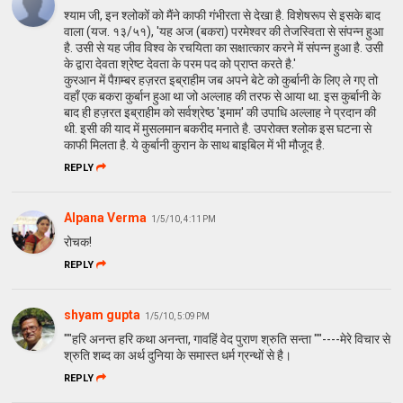
श्याम जी, इन श्लोकों को मैंने काफी गंभीरता से देखा है. विशेषरूप से इसके बाद
वाला (यज. १३/५१), 'यह अज (बकरा) परमेश्वर की तेजस्विता से संपन्न हुआ
है. उसी से यह जीव विश्व के रचयिता का सक्षात्कार करने में संपन्न हुआ है. उसी
के द्वारा देवता श्रेष्ट देवता के परम पद को प्राप्त करते है.'
कुरआन में पैग़म्बर हज़रत इब्राहीम जब अपने बेटे को कुर्बानी के लिए ले गए तो
वहाँ एक बकरा कुर्बान हुआ था जो अल्लाह की तरफ से आया था. इस कुर्बानी के
बाद ही हज़रत इब्राहीम को सर्वश्रेष्ठ 'इमाम' की उपाधि अल्लाह ने प्रदान की
थी. इसी की याद में मुसलमान बकरीद मनाते है. उपरोक्त श्लोक इस घटना से
काफी मिलता है. ये कुर्बानी कुरान के साथ बाइबिल में भी मौजूद है.
REPLY
Alpana Verma
1/5/10, 4:11 PM
रोचक!
REPLY
shyam gupta
1/5/10, 5:09 PM
""हरि अनन्त हरि कथा अनन्ता, गावहिं वेद पुराण श्रुति सन्ता ""----मेरे विचार से
श्रुति शब्द का अर्थ दुनिया के समास्त धर्म ग्रन्थों से है।
REPLY