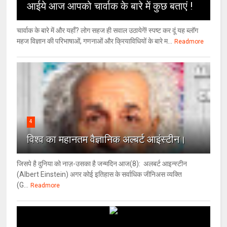
आईये आज आपको चार्वाक के बारे में कुछ बताएं !
चार्वाक के बारे में और यहाँ? लोग सहज ही सवाल उठायेगें! स्पष्ट कर दूं यह ब्लॉग
महज विज्ञान की परिभाषाओं, गणनाओं और क्रियाविधियों के बारे म...
Readmore
4
विश्‍व का महानतम वैज्ञानिक अल्बर्ट आइंस्टीन।
जिसपे है दुनिया को नाज़-उसका है जन्मदिन आज(8): अलबर्ट आइन्स्टीन
(Albert Einstein) अगर कोई इतिहास के सर्वाधिक जीनिअस व्यक्ति
(G...
Readmore