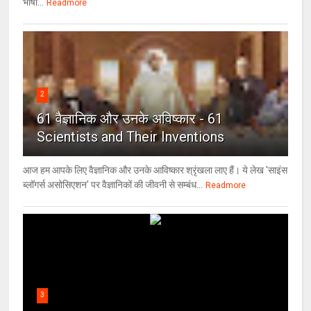
भाषा...
Readmore
2
61 वैज्ञानिक और उनके अविष्कार - 61
Scientists and Their Inventions
आज हम आपके लिए वैज्ञानिक और उनके आविष्कार श्रृंखला लाए हैं। ये लेख 'साइंस
ब्लॉगर्स असोसिएशन' पर वैज्ञा‍निकों की जीवनी से सम्बंध...
Readmore
3