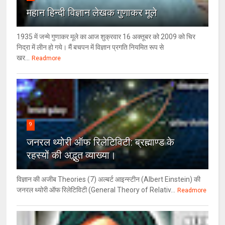
महान हिन्दी विज्ञान लेखक गुणाकर मूले
1935 में जन्मे गुणाकर मूले का आज शुक्रवार 16 अक्तूबर को 2009 को चिर
निद्रा में लीन हो गये। मैं बचपन में विज्ञान प्रगति नियमित रूप से
खर...
Readmore
9
जनरल थ्‍योरी ऑफ रिलेटिविटी: ब्रह्माण्‍ड के
रहस्‍यों की अद्भुत व्‍याख्‍या।
विज्ञान की अजीब Theories (7) अल्‍बर्ट आइन्स्टीन (Albert Einstein) की
जनरल थ्योरी ऑफ रिलेटिविटी (General Theory of Relativ...
Readmore