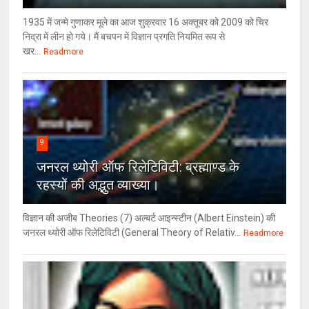
1935 में जन्मे गुणाकर मूले का आज शुक्रवार 16 अक्तूबर को 2009 को चिर
निद्रा में लीन हो गये। मैं बचपन में विज्ञान प्रगति नियमित रूप से
खर...
Readmore
9
जनरल थ्‍योरी ऑफ रिलेटिविटी: ब्रह्माण्‍ड के
रहस्‍यों की अद्भुत व्‍याख्‍या।
विज्ञान की अजीब Theories (7) अल्‍बर्ट आइन्स्टीन (Albert Einstein) की
जनरल थ्योरी ऑफ रिलेटिविटी (General Theory of Relativ...
Readmore