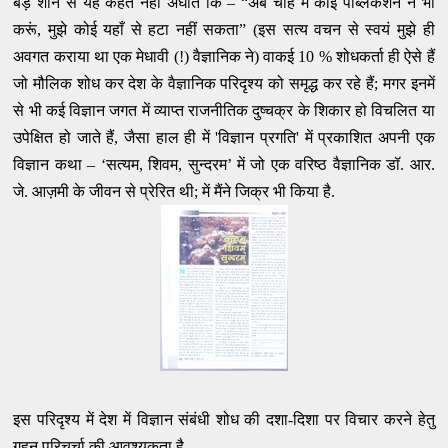
बड़े शान से यह कहते नहीं अघाते कि – “अब चाहे मैं कोई पब्लिकेशन न भी
करूं, मुझे कोई यहाँ से हटा नहीं सकता” (इस सत्य वचन से स्वयं मुझे ही
अवगत कराया था एक मेधावी (!) वैज्ञानिक ने) वाकई 10 % शोधकर्ता ही ऐसे हैं
जो मौलिक शोध कर देश के वैज्ञानिक परिदृश्य को समृद्ध कर रहे हैं; मगर इनमें
से भी कई विज्ञान जगत में व्याप्त राजनीतिक दुष्चक्र के शिकार हो विचलित या
उपेक्षित हो जाते हैं, जैसा हाल ही में 'विज्ञान प्रगति' में प्रकाशित अपनी एक
विज्ञान कथा – ‘सत्यम, शिवम, सुन्दरम’ में जो एक वरिष्ठ वैज्ञानिक डॉ. आर.
जे. आज़मी के जीवन से प्रेरित थी; में मैंने जिक्र भी किया है.
इस परिदृश्य में देश में विज्ञान संबंधी शोध की दशा-दिशा पर विचार करने हेतु
गहन परिचर्चा की आवश्यकता है.