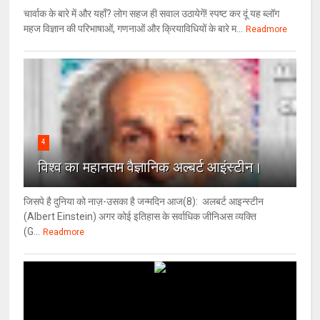
चार्वाक के बारे में और यहाँ? लोग सहज ही सवाल उठायेगें! स्पष्ट कर दूं यह ब्लॉग
महज विज्ञान की परिभाषाओं, गणनाओं और क्रियाविधियों के बारे म...
Readmore
4
विश्‍व का महानतम वैज्ञानिक अल्बर्ट आइंस्टीन।
जिसपे है दुनिया को नाज़-उसका है जन्मदिन आज(8): अलबर्ट आइन्स्टीन
(Albert Einstein) अगर कोई इतिहास के सर्वाधिक जीनिअस व्यक्ति
(G...
Readmore