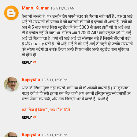
Manoj Kumar
10/7/11, 9:59 AM
पैसा भी जरूरी है , पर उसके लिए अपने स्तर को गिराना सही नहीं है , एक तो आई
आई टी संस्थानों की संख्या में जो बढोतरी की गयी है इसका भी असर है . क्यों की
अब से 5 साल पहले जिस स्टुडेंट की रंक 5000 से ऊपर होती थी वो आई आई
टी में प्रवेश नहीं ले पाता था. लेकिन अब 12000 AIR वाले स्टुडेंट को भी आई
आई टी मिल ज़ाता है . क्यों की आई आई टी संसथान बड़े है जिससे सीट भी बड़ी
है और quality घटी है . तो आई आई ते को आई आई टी रहने दो उसके संस्थानों
की संख्या बढेगी तो उनके लिएय अच्छे शिक्षक और अच्छे स्टुडेंट पाना मुस्किल
तो होगा ही.
REPLY
Rajeysha
10/7/11, 12:05 PM
आज की शि‍क्षा मुक्‍त नहीं करती, बल्‍ि‍क वो तो आपको बांधती है। वो कुशलता
मात्र देती है जि‍ससे इतना धन मि‍ल जाये आप अपनी इन्‍द्रि‍यसुखसवेंदनाओं का
भरण पोषण कर सकें, और आप जि‍न्‍दगी भर ये करते हैं...बंधते हैं।
बड़ी तेज है जि‍न्‍दगी, जब मौका मि‍ले
REPLY
Rajeysha
10/7/11, 12:05 PM