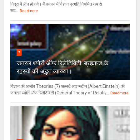
निद्रा में लीन हो गये। मैं बचपन में विज्ञान प्रगति नियमित रूप से
खर...
Readmore
9
जनरल थ्‍योरी ऑफ रिलेटिविटी: ब्रह्माण्‍ड के
रहस्‍यों की अद्भुत व्‍याख्‍या।
विज्ञान की अजीब Theories (7) अल्‍बर्ट आइन्स्टीन (Albert Einstein) की
जनरल थ्योरी ऑफ रिलेटिविटी (General Theory of Relativ...
Readmore