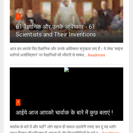
2
61 वैज्ञानिक और उनके अविष्कार - 61
Scientists and Their Inventions
आज हम आपके लिए वैज्ञानिक और उनके आविष्कार श्रृंखला लाए हैं। ये लेख 'साइंस
ब्लॉगर्स असोसिएशन' पर वैज्ञा‍निकों की जीवनी से सम्बंध...
Readmore
3
आईये आज आपको चार्वाक के बारे में कुछ बताएं !
चार्वाक के बारे में और यहाँ? लोग सहज ही सवाल उठायेगें! स्पष्ट कर दूं यह ब्लॉग