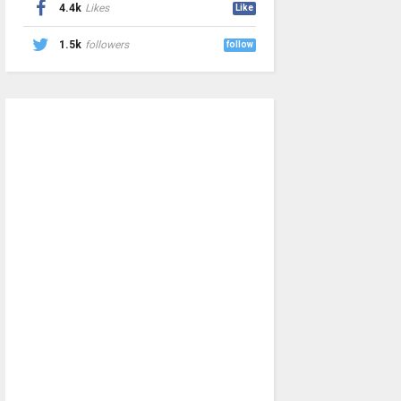
4.4k
Likes
Like
1.5k
followers
follow