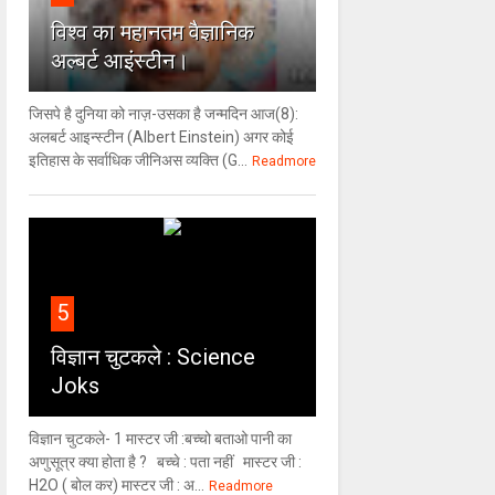
विश्‍व का महानतम वैज्ञानिक
अल्बर्ट आइंस्टीन।
जिसपे है दुनिया को नाज़-उसका है जन्मदिन आज(8):
अलबर्ट आइन्स्टीन (Albert Einstein) अगर कोई
इतिहास के सर्वाधिक जीनिअस व्यक्ति (G...
Readmore
5
विज्ञान चुटकले : Science
Joks
विज्ञान चुटकले- 1 मास्टर जी :बच्चो बताओ पानी का
अणुसूत्र क्या होता है ? बच्चे : पता नहीं मास्टर जी :
H2O ( बोल कर) मास्टर जी : अ...
Readmore