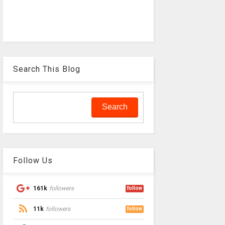
Search This Blog
Follow Us
161k
followers
follow
11k
followers
follow