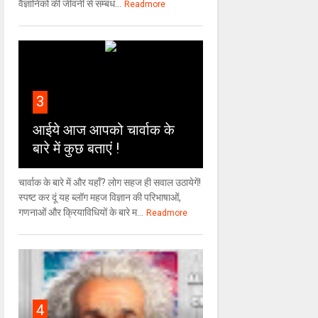
वैज्ञा‍निकों की जीवनी से सम्बंध...
Readmore
3
आईये आज आपको चार्वाक के
बारे में कुछ बताएं !
चार्वाक के बारे में और यहाँ? लोग सहज ही सवाल उठायेगें!
स्पष्ट कर दूं यह ब्लॉग महज विज्ञान की परिभाषाओं,
गणनाओं और क्रियाविधियों के बारे म...
Readmore
4