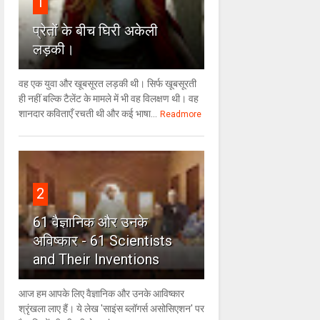
1
प्रेतों के बीच घिरी अकेली
लड़की।
वह एक युवा और खूबसूरत लड़की थी। सिर्फ खूबसूरती
ही नहीं बल्कि टैलेंट के मामले में भी वह विलक्षण थी। वह
शानदार कविताएँ रचती थी और कई भाषा...
Readmore
2
61 वैज्ञानिक और उनके
अविष्कार - 61 Scientists
and Their Inventions
आज हम आपके लिए वैज्ञानिक और उनके आविष्कार
श्रृंखला लाए हैं। ये लेख 'साइंस ब्लॉगर्स असोसिएशन' पर