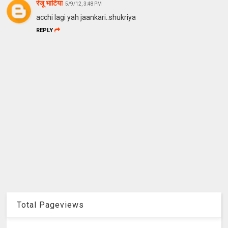
रंजू भाटिया
5/9/12, 3:48 PM
acchi lagi yah jaankari..shukriya
REPLY
Total Pageviews