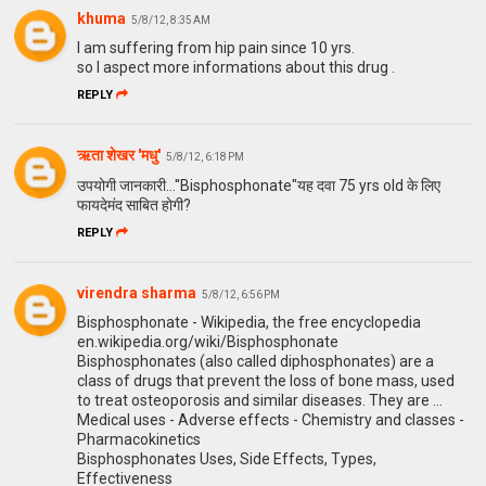
khuma
5/8/12, 8:35 AM
I am suffering from hip pain since 10 yrs.
so I aspect more informations about this drug .
REPLY
ऋता शेखर 'मधु'
5/8/12, 6:18 PM
उपयोगी जानकारी...''Bisphosphonate"यह दवा 75 yrs old के लिए
फायदेमंद साबित होगी?
REPLY
virendra sharma
5/8/12, 6:56 PM
Bisphosphonate - Wikipedia, the free encyclopedia
en.wikipedia.org/wiki/Bisphosphonate
Bisphosphonates (also called diphosphonates) are a
class of drugs that prevent the loss of bone mass, used
to treat osteoporosis and similar diseases. They are ...
Medical uses - Adverse effects - Chemistry and classes -
Pharmacokinetics
Bisphosphonates Uses, Side Effects, Types,
Effectiveness