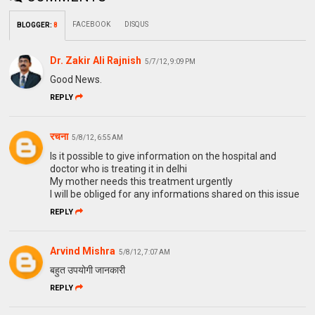
FACEBOOK
DISQUS
BLOGGER
:
8
Dr. Zakir Ali Rajnish
5/7/12, 9:09 PM
Good News.
REPLY
रचना
5/8/12, 6:55 AM
Is it possible to give information on the hospital and
doctor who is treating it in delhi
My mother needs this treatment urgently
I will be obliged for any informations shared on this issue
REPLY
Arvind Mishra
5/8/12, 7:07 AM
बहुत उपयोगी जानकारी
REPLY