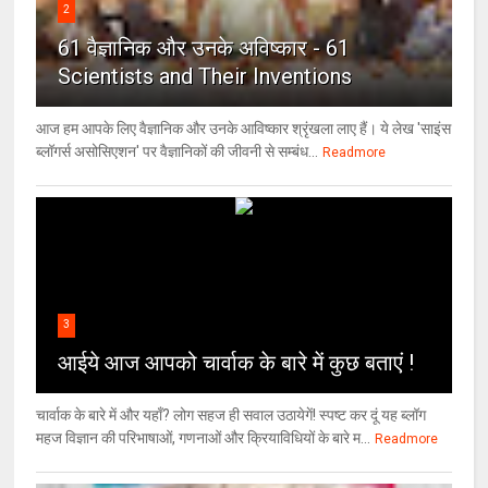
2
61 वैज्ञानिक और उनके अविष्कार - 61
Scientists and Their Inventions
आज हम आपके लिए वैज्ञानिक और उनके आविष्कार श्रृंखला लाए हैं। ये लेख 'साइंस
ब्लॉगर्स असोसिएशन' पर वैज्ञा‍निकों की जीवनी से सम्बंध...
Readmore
3
आईये आज आपको चार्वाक के बारे में कुछ बताएं !
चार्वाक के बारे में और यहाँ? लोग सहज ही सवाल उठायेगें! स्पष्ट कर दूं यह ब्लॉग
महज विज्ञान की परिभाषाओं, गणनाओं और क्रियाविधियों के बारे म...
Readmore