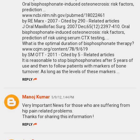
Oral bisphosphonate-induced osteonecrosis: risk factors,
prediction ...
www.ncbi.nlm.nih.gov/pubmed/18022461
by RE Marx - 2007 - Cited by 290 - Related articles
J Oral Maxillofac Surg. 2007 Dec;65(12):2397-410. Oral
bisphosphonate-induced osteonecrosis: risk factors,
prediction of risk using serum CTX testing, ...
What is the optimal duration of bisphosphonate therapy?
www.ccjm.org/content/78/9/619
by SM OTT - 2011 - Cited by 5 - Related articles
It is reasonable to stop bisphosphonates after 5 years of
use and then to follow patients with markers of bone
turnover. As long as the levels of these markers ...
REPLY
Manoj Kumar
5/9/12, 1:44 PM
Very Important News for those who are suffering from
hip pain related problems.
Thanks for sharing this information !
REPLY