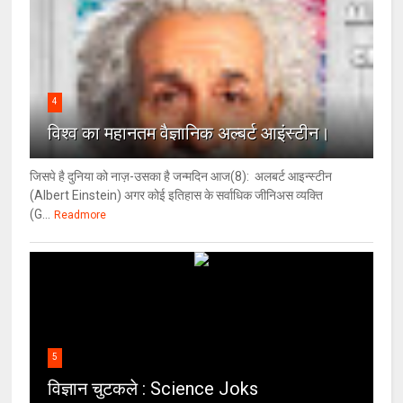
4
विश्‍व का महानतम वैज्ञानिक अल्बर्ट आइंस्टीन।
जिसपे है दुनिया को नाज़-उसका है जन्मदिन आज(8): अलबर्ट आइन्स्टीन
(Albert Einstein) अगर कोई इतिहास के सर्वाधिक जीनिअस व्यक्ति
(G...
Readmore
5
विज्ञान चुटकले : Science Joks