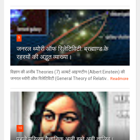
9
जनरल थ्‍योरी ऑफ रिलेटिविटी: ब्रह्माण्‍ड के
रहस्‍यों की अद्भुत व्‍याख्‍या।
विज्ञान की अजीब Theories (7) अल्‍बर्ट आइन्स्टीन (Albert Einstein) की
जनरल थ्योरी ऑफ रिलेटिविटी (General Theory of Relativ...
Readmore
10
पहले मुस्लिम वैज्ञानिक अली इब्ने अबी तालिब।