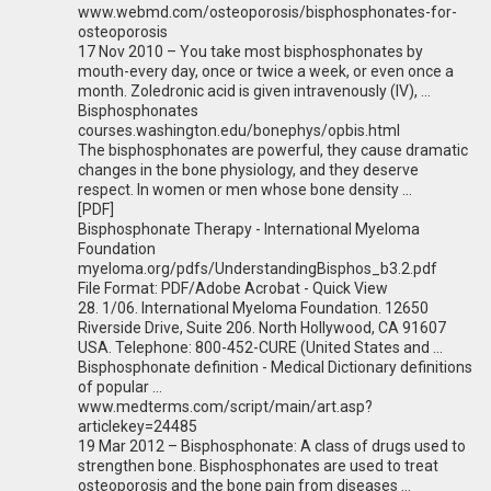
www.webmd.com/osteoporosis/bisphosphonates-for-
osteoporosis
17 Nov 2010 – You take most bisphosphonates by
mouth-every day, once or twice a week, or even once a
month. Zoledronic acid is given intravenously (IV), ...
Bisphosphonates
courses.washington.edu/bonephys/opbis.html
The bisphosphonates are powerful, they cause dramatic
changes in the bone physiology, and they deserve
respect. In women or men whose bone density ...
[PDF]
Bisphosphonate Therapy - International Myeloma
Foundation
myeloma.org/pdfs/UnderstandingBisphos_b3.2.pdf
File Format: PDF/Adobe Acrobat - Quick View
28. 1/06. International Myeloma Foundation. 12650
Riverside Drive, Suite 206. North Hollywood, CA 91607
USA. Telephone: 800-452-CURE (United States and ...
Bisphosphonate definition - Medical Dictionary definitions
of popular ...
www.medterms.com/script/main/art.asp?
articlekey=24485
19 Mar 2012 – Bisphosphonate: A class of drugs used to
strengthen bone. Bisphosphonates are used to treat
osteoporosis and the bone pain from diseases ...