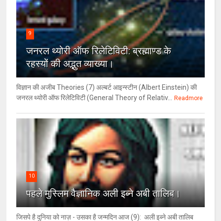
9
जनरल थ्‍योरी ऑफ रिलेटिविटी: ब्रह्माण्‍ड के
रहस्‍यों की अद्भुत व्‍याख्‍या।
विज्ञान की अजीब Theories (7) अल्‍बर्ट आइन्स्टीन (Albert Einstein) की
जनरल थ्योरी ऑफ रिलेटिविटी (General Theory of Relativ...
Readmore
10
पहले मुस्लिम वैज्ञानिक अली इब्ने अबी तालिब।
जिसपे है दुनिया को नाज़ - उसका है जन्मदिन आज (9): अली इब्ने अबी तालिब