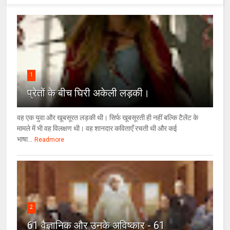
1
प्रेतों के बीच घिरी अकेली लड़की।
वह एक युवा और खूबसूरत लड़की थी। सिर्फ खूबसूरती ही नहीं बल्कि टैलेंट के
मामले में भी वह विलक्षण थी। वह शानदार कविताएँ रचती थी और कई
भाषा...
Readmore
2
61 वैज्ञानिक और उनके अविष्कार - 61