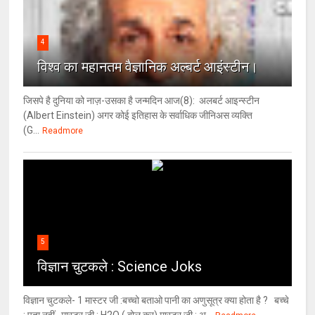
4
विश्‍व का महानतम वैज्ञानिक अल्बर्ट आइंस्टीन।
जिसपे है दुनिया को नाज़-उसका है जन्मदिन आज(8): अलबर्ट आइन्स्टीन
(Albert Einstein) अगर कोई इतिहास के सर्वाधिक जीनिअस व्यक्ति
(G...
Readmore
5
विज्ञान चुटकले : Science Joks
विज्ञान चुटकले- 1 मास्टर जी :बच्चो बताओ पानी का अणुसूत्र क्या होता है ? बच्चे