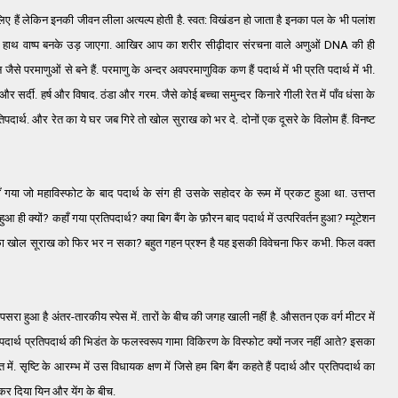
 लिए हैं लेकिन इनकी जीवन लीला अत्यल्प होती है. स्वत: विखंडन हो जाता है इनका पल के भी पलांश
पका हाथ वाष्प बनके उड़ जाएगा. आखिर आप का शरीर सीढ़ीदार संरचना वाले अणुओं DNA की ही
जैसे परमाणुओं से बने हैं. परमाणु के अन्दर अवपरमाणुविक कण हैं पदार्थ में भी प्रति पदार्थ में भी.
और सर्दी. हर्ष और विषाद. ठंडा और गरम. जैसे कोई बच्चा समुन्दर किनारे गीली रेत में पाँव धंसा के
र्थ. और रेत का ये घर जब गिरे तो खोल सुराख को भर दे. दोनों एक दूसरे के विलोम हैं. विनष्ट
हाँ गया जो महाविस्फोट के बाद पदार्थ के संग ही उसके सहोदर के रूम में प्रकट हुआ था. उत्तप्त
ही क्यों? कहाँ गया प्रतिपदार्थ? क्या बिग बैंग के फ़ौरन बाद पदार्थ में उत्परिवर्तन हुआ? म्यूटेशन
 का खोल सूराख को फिर भर न सका? बहुत गहन प्रश्न है यह इसकी विवेचना फिर कभी. फिल वक्त
पसरा हुआ है अंतर-तारकीय स्पेस में. तारों के बीच की जगह खाली नहीं है. औसतन एक वर्ग मीटर में
 पदार्थ प्रतिपदार्थ की भिडंत के फलस्वरूप गामा विकिरण के विस्फोट क्यों नजर नहीं आते? इसका
में. सृष्टि के आरम्भ में उस विधायक क्षण में जिसे हम बिग बैंग कहते हैं पदार्थ और प्रतिपदार्थ का
 कर दिया यिन और येंग के बीच.