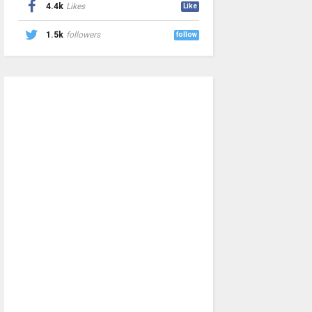
4.4k
Likes
Like
1.5k
followers
follow