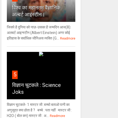
विश्‍व का महानतम वैज्ञानिक
अल्बर्ट आइंस्टीन।
जिसपे है दुनिया को नाज़-उसका है जन्मदिन आज(8):
अलबर्ट आइन्स्टीन (Albert Einstein) अगर कोई
इतिहास के सर्वाधिक जीनिअस व्यक्ति (G...
Readmore
5
विज्ञान चुटकले : Science
Joks
विज्ञान चुटकले- 1 मास्टर जी :बच्चो बताओ पानी का
अणुसूत्र क्या होता है ? बच्चे : पता नहीं मास्टर जी :
H2O ( बोल कर) मास्टर जी : अ...
Readmore