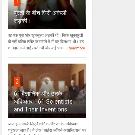
1
प्रेतों के बीच घिरी अकेली
लड़की।
वह एक युवा और खूबसूरत लड़की थी। सिर्फ खूबसूरती
ही नहीं बल्कि टैलेंट के मामले में भी वह विलक्षण थी। वह
शानदार कविताएँ रचती थी और कई भाषा...
Readmore
2
61 वैज्ञानिक और उनके
अविष्कार - 61 Scientists
and Their Inventions
आज हम आपके लिए वैज्ञानिक और उनके आविष्कार
श्रृंखला लाए हैं। ये लेख 'साइंस ब्लॉगर्स असोसिएशन' पर