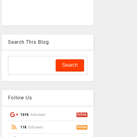
Search This Blog
Follow Us
161k
followers
follow
11k
followers
follow