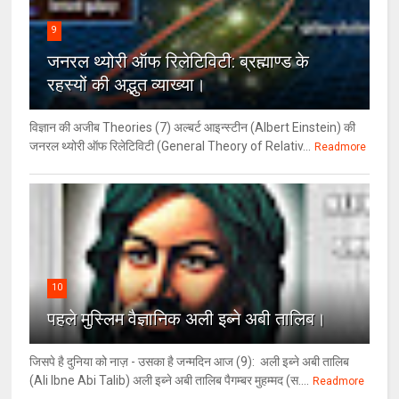
9
जनरल थ्‍योरी ऑफ रिलेटिविटी: ब्रह्माण्‍ड के
रहस्‍यों की अद्भुत व्‍याख्‍या।
विज्ञान की अजीब Theories (7) अल्‍बर्ट आइन्स्टीन (Albert Einstein) की
जनरल थ्योरी ऑफ रिलेटिविटी (General Theory of Relativ...
Readmore
10
पहले मुस्लिम वैज्ञानिक अली इब्ने अबी तालिब।
जिसपे है दुनिया को नाज़ - उसका है जन्मदिन आज (9): अली इब्ने अबी तालिब
(Ali Ibne Abi Talib) अली इब्ने अबी तालिब पैगम्बर मुहम्मद (स....
Readmore