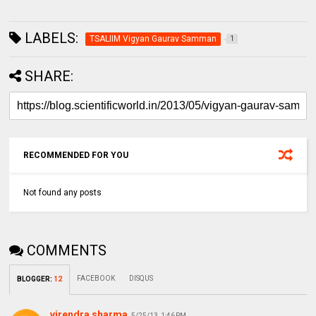
LABELS:
TSALIIM Vigyan Gaurav Samman
1
SHARE:
RECOMMENDED FOR YOU
Not found any posts
COMMENTS
FACEBOOK
DISQUS
BLOGGER
:
12
virendra sharma
5/25/13, 1:46 PM