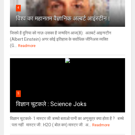
4
विश्‍व का महानतम वैज्ञानिक अल्बर्ट आइंस्टीन।
जिसपे है दुनिया को नाज़-उसका है जन्मदिन आज(8): अलबर्ट आइन्स्टीन
(Albert Einstein) अगर कोई इतिहास के सर्वाधिक जीनिअस व्यक्ति
(G...
Readmore
5
विज्ञान चुटकले : Science Joks
विज्ञान चुटकले- 1 मास्टर जी :बच्चो बताओ पानी का अणुसूत्र क्या होता है ? बच्चे
: पता नहीं मास्टर जी : H2O ( बोल कर) मास्टर जी : अ...
Readmore