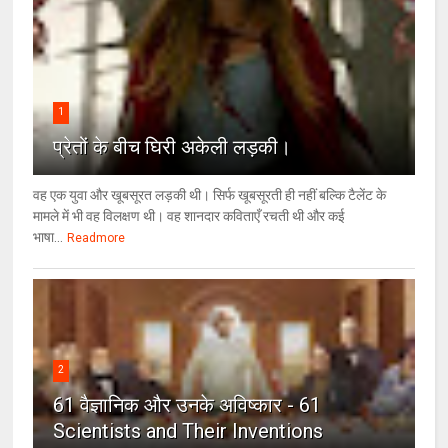
1
प्रेतों के बीच घिरी अकेली लड़की।
वह एक युवा और खूबसूरत लड़की थी। सिर्फ खूबसूरती ही नहीं बल्कि टैलेंट के
मामले में भी वह विलक्षण थी। वह शानदार कविताएँ रचती थी और कई
भाषा...
Readmore
2
61 वैज्ञानिक और उनके अविष्कार - 61
Scientists and Their Inventions