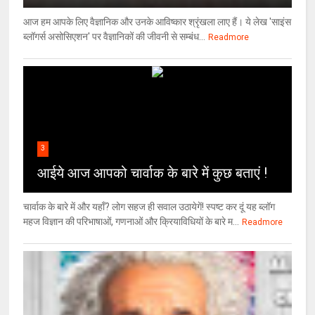
आज हम आपके लिए वैज्ञानिक और उनके आविष्कार श्रृंखला लाए हैं। ये लेख 'साइंस
ब्लॉगर्स असोसिएशन' पर वैज्ञा‍निकों की जीवनी से सम्बंध...
Readmore
3
आईये आज आपको चार्वाक के बारे में कुछ बताएं !
चार्वाक के बारे में और यहाँ? लोग सहज ही सवाल उठायेगें! स्पष्ट कर दूं यह ब्लॉग
महज विज्ञान की परिभाषाओं, गणनाओं और क्रियाविधियों के बारे म...
Readmore