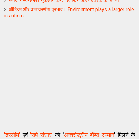
ज्‍यादा नमक हमेशा नुकसान करता है, फिर चाहे वह इश्‍क का हो या...
ऑटिज्‍म और वातावरणीय प्रभाव। Environment plays a larger role
in autism.
'तस्लीम'
एवं
'सर्प संसार'
को '
अन्तर्राष्ट्रीय बॉब्स सम्मान
' मिलने के