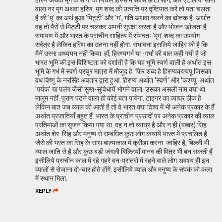
वाला नर मृग अथवा हरिण. मृग शब्द की उत्पत्ति पर दृष्टिपात करें तो पता चलता
है की 'मृ' का अर्थ हुआ 'मिट्टी' और 'ग', गति अथवा चलने का द्योतक है. अर्थात
वह तो पैरों से मिट्टी पर चलकर अपनी सुरक्षा करता है और भोजन खोजता है.
रामायण में और भारत के प्राचीन साहित्य में संभवतः 'मृग' शब्द का उपयोग
सर्वत्र है लेकिन हरिण का उतना नहीं होगा. संभावना इसलिये जाहिर की है कि
मैनें उरना अध्ययन नहीं किया. हाँ, हिरण्यगर्भ या -गर्भा की बात कही गयी है जो
भारत भूमि की इस विशिष्टता को दर्शाती है कि यह भूमि स्वर्ण वाली है अर्थात इस
भूमि के गर्भ में स्वर्ण प्रचुर मात्रा में मौजूद है. फिर शब्द है हिरण्यकश्यपू जिसका
वध विष्णु के नरसिंह अवतार द्वारा हुआ. हिरण्य अर्थात 'स्वर्ण' और 'कश्य्पू' अर्थात
'पर्यंक' या पलंग जैसी सुख-सुविधायें भोगने वाला. उसका असली नाम क्या था
मालूम नहीं. पुराण पढने वाला ही कोई बता पायेगा. टाइगर का व्याघ्र ठीक है
लेकिन बात जब व्याल की आती है तो वे भारत क्या विश्व में भी अनेक प्रकार के हैं
अर्थात प्रजातियाँ बहुत हैं. भारत के प्राचीन प्रसादों पर अनेक प्रकार की व्याल
प्रतिमाओं का सृजन किया गया था. वह न तो व्याघ्र है और न ही (बब्बर) सिंह
अर्थात शेर. सिंह और मनुष्य से सम्बंधित कुछ लोग कथायें भारत में प्रचलित हैं
जैसे की भरत का सिंह के साथ बाल्यकाल में क्रीड़ा करना. जाहिर है, बिल्ली भी
व्याल जाति से है और कुछ बड़ी जंगली बिल्लियाँ मानव की मित्र भी बन सकती हैं.
इसीलिये प्राचीन काल में रहे गहरे वन-प्रांतरों में रहने वाले लोग अवश्य ही इन
व्यालों से रोजाना दो-चार होते होंगें. इसीलिये व्याल और मनुष्य के संपर्क को कला
में स्थान मिला.
REPLY