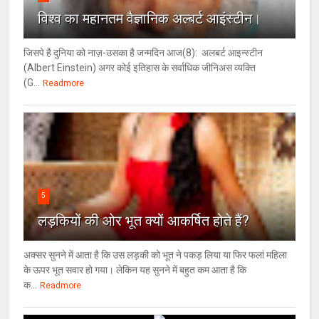
विश्‍व का महानतम वैज्ञानिक अल्बर्ट आइंस्टीन।
जिसपे है दुनिया को नाज़-उसका है जन्मदिन आज(8): अलबर्ट आइन्स्टीन
(Albert Einstein) अगर कोई इतिहास के सर्वाधिक जीनिअस व्यक्ति
(G...
Readmore
5
लड़कियों की ओर भूत क्‍यों आकर्षित होते हैं?
अक्सर सुनने में आता है कि उस लड़की को भूत ने पकड़ लिया या फिर फलां महिला
के ऊपर भूत सवार हो गया। लेकिन यह सुनने में बहुत कम आता है कि
क...
Readmore