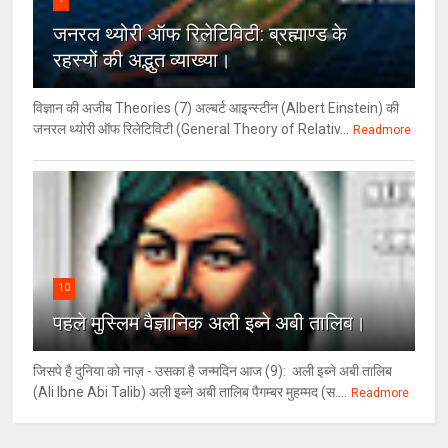
जनरल थ्‍योरी ऑफ रिलेटिविटी: ब्रह्माण्‍ड के
रहस्‍यों की अद्भुत व्‍याख्‍या।
विज्ञान की अजीब Theories (7) अल्‍बर्ट आइन्स्टीन (Albert Einstein) की
जनरल थ्योरी ऑफ रिलेटिविटी (General Theory of Relativ...
Readmore
10
पहले मुस्लिम वैज्ञानिक अली इब्ने अबी तालिब।
जिसपे है दुनिया को नाज़ - उसका है जन्मदिन आज (9): अली इब्ने अबी तालिब
(Ali Ibne Abi Talib) अली इब्ने अबी तालिब पैगम्बर मुहम्मद (स....
Readmore