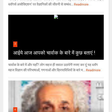
ब्लॉगर्स असोसिएशन' पर वैज्ञा‍निकों की जीवनी से सम्बंध...
Readmore
3
आईये आज आपको चार्वाक के बारे में कुछ बताएं !
चार्वाक के बारे में और यहाँ? लोग सहज ही सवाल उठायेगें! स्पष्ट कर दूं यह ब्लॉग
महज विज्ञान की परिभाषाओं, गणनाओं और क्रियाविधियों के बारे म...
Readmore
4