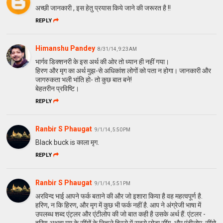
अच्छी जानकारी , इस हेतु प्रयास किये जाने की जरूरत है !!
REPLY
Himanshu Pandey
8/31/14, 9:23 AM
भार्गव डिक्शनरी के इस अर्थ की ओर तो ध्यान ही नहीं गया।
हिरण और मृग का अर्थ मुझ-से अधिकांश लोगों को पता न होगा। जानकारी और
जागरुकता भली भांति हो- तो कुछ बात बने!
बेहतरीन प्रविष्टि।
REPLY
Ranbir S Phaugat
9/1/14, 5:50 PM
Black buck is काला मृग.
REPLY
Ranbir S Phaugat
9/1/14, 5:51 PM
अरविन्द भाई आपने फर्क बताने की और जो इशारा किया है वह महत्वपूर्ण है.
हरिण, न कि हिरण, और मृग में कुछ भी फर्क नहीं है. आप ने अंग्रेजी भाषा में
उपलब्ध शब्द एंट्लर और एंटीलोप की जो बात कही है उसके अर्थ हैं: एंटलर -
हरिण अथवा मृग के सींगों के निचले हिस्से में सबसे छोटा सींग, और एंटीलोप: सींगो