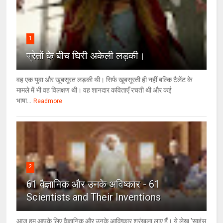
1
प्रेतों के बीच घिरी अकेली लड़की।
वह एक युवा और खूबसूरत लड़की थी। सिर्फ खूबसूरती ही नहीं बल्कि टैलेंट के
मामले में भी वह विलक्षण थी। वह शानदार कविताएँ रचती थी और कई
भाषा...
Readmore
2
61 वैज्ञानिक और उनके अविष्कार - 61
Scientists and Their Inventions
आज हम आपके लिए वैज्ञानिक और उनके आविष्कार श्रृंखला लाए हैं। ये लेख 'साइंस