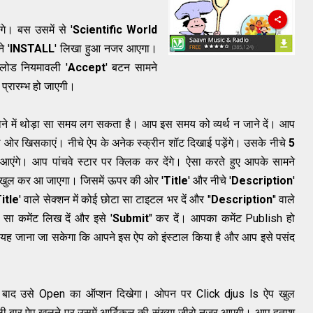
े। बस उसमें से '
Scientific World
े '
INSTALL
' लिखा हुआ नजर आएगा।
लोड नियमावली '
Accept
' बटन सामने
्रारम्भ हो जाएगी।
े में थोड़ा सा समय लग सकता है। आप इस समय को व्यर्थ न जाने दें। आप
 ओर खि‍सकाएं। नीचे ऐप के अनेक स्क्रीन शॉट दिखाई पड़ेंगे। उसके नीचे
5
आएंगे। आप पांचवे स्टार पर क्लिक कर देंगे। ऐसा करते हुए आपके सामने
खुल कर आ जाएगा। जिसमें ऊपर की ओर '
Title
' और नीचे '
Description
'
itle
' वाले सेक्शन में कोई छोटा सा टाइटल भर दें और ''
Description
'' वाले
 सा कमेंट लिख दें और इसे '
Submit
" कर दें। आपका कमेंट Publish हो
 यह जाना जा सकेगा कि आपने इस ऐप को इंस्टाल किया है और आप इसे पसंद
 के बाद उसे Open का ऑप्शन दिखेगा। ओपन पर Click djus ls ऐप खुल
ी बार ऐप खुलने पर उसमें आर्टिकल की संख्या जीरो नजर आएगी। आप हताश