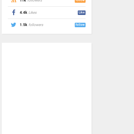
11k
followers
follow
4.4k
Likes
Like
1.5k
followers
follow