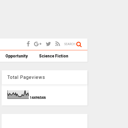
SEARCH
Opportunity
Science Fiction
Total Pageviews
1
4
4
9
6
5
4
6