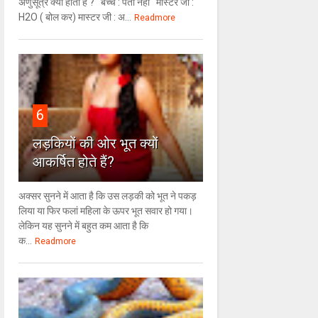
अणुसूत्र क्या होता है ? बच्चे : पता नहीं मास्टर जी :
H2O ( बोल कर) मास्टर जी : अ...
Readmore
6
लड़कियों की ओर भूत क्‍यों
आकर्षित होते हैं?
अक्सर सुनने में आता है कि उस लड़की को भूत ने पकड़
लिया या फिर फलां महिला के ऊपर भूत सवार हो गया।
लेकिन यह सुनने में बहुत कम आता है कि
क...
Readmore