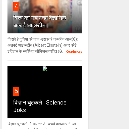
4
विश्‍व का महानतम वैज्ञानिक
अल्बर्ट आइंस्टीन।
जिसपे है दुनिया को नाज़-उसका है जन्मदिन आज(8):
अलबर्ट आइन्स्टीन (Albert Einstein) अगर कोई
इतिहास के सर्वाधिक जीनिअस व्यक्ति (G...
Readmore
5
विज्ञान चुटकले : Science
Joks
विज्ञान चुटकले- 1 मास्टर जी :बच्चो बताओ पानी का