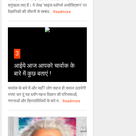
श्रृंखला लाए हैं। ये लेख 'साइंस ब्लॉगर्स असोसिएशन' पर
वैज्ञा‍निकों की जीवनी से सम्बंध...
Readmore
3
आईये आज आपको चार्वाक के
बारे में कुछ बताएं !
चार्वाक के बारे में और यहाँ? लोग सहज ही सवाल उठायेगें!
स्पष्ट कर दूं यह ब्लॉग महज विज्ञान की परिभाषाओं,
गणनाओं और क्रियाविधियों के बारे म...
Readmore