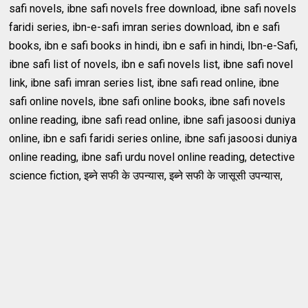
safi novels, ibne safi novels free download, ibne safi novels
faridi series, ibn-e-safi imran series download, ibn e safi
books, ibn e safi books in hindi, ibn e safi in hindi, Ibn-e-Safi,
ibne safi list of novels, ibn e safi novels list, ibne safi novel
link, ibne safi imran series list, ibne safi read online, ibne
safi online novels, ibne safi online books, ibne safi novels
online reading, ibne safi read online, ibne safi jasoosi duniya
online, ibn e safi faridi series online, ibne safi jasoosi duniya
online reading, ibne safi urdu novel online reading, detective
science fiction, इब्ने सफी के उपन्यास, इब्ने सफी के जासूसी उपन्‍यास,