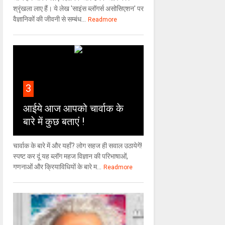
श्रृंखला लाए हैं। ये लेख 'साइंस ब्लॉगर्स असोसिएशन' पर
वैज्ञा‍निकों की जीवनी से सम्बंध...
Readmore
3
आईये आज आपको चार्वाक के
बारे में कुछ बताएं !
चार्वाक के बारे में और यहाँ? लोग सहज ही सवाल उठायेगें!
स्पष्ट कर दूं यह ब्लॉग महज विज्ञान की परिभाषाओं,
गणनाओं और क्रियाविधियों के बारे म...
Readmore