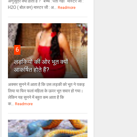
अणुसूत्र क्या होता है ? बच्चे : पता नहीं मास्टर जी :
H2O ( बोल कर) मास्टर जी : अ...
Readmore
6
लड़कियों की ओर भूत क्‍यों
आकर्षित होते हैं?
अक्सर सुनने में आता है कि उस लड़की को भूत ने पकड़
लिया या फिर फलां महिला के ऊपर भूत सवार हो गया।
लेकिन यह सुनने में बहुत कम आता है कि
क...
Readmore