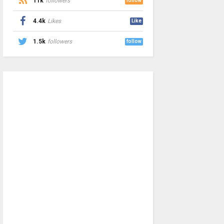
11k
followers
follow
4.4k
Likes
Like
1.5k
followers
follow