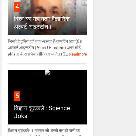
4
विश्‍व का महानतम वैज्ञानिक
अल्बर्ट आइंस्टीन।
जिसपे है दुनिया को नाज़-उसका है जन्मदिन आज(8):
अलबर्ट आइन्स्टीन (Albert Einstein) अगर कोई
इतिहास के सर्वाधिक जीनिअस व्यक्ति (G...
Readmore
5
विज्ञान चुटकले : Science
Joks
विज्ञान चुटकले- 1 मास्टर जी :बच्चो बताओ पानी का