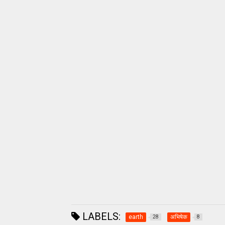
LABELS:
earth
अभिषेक
28
8