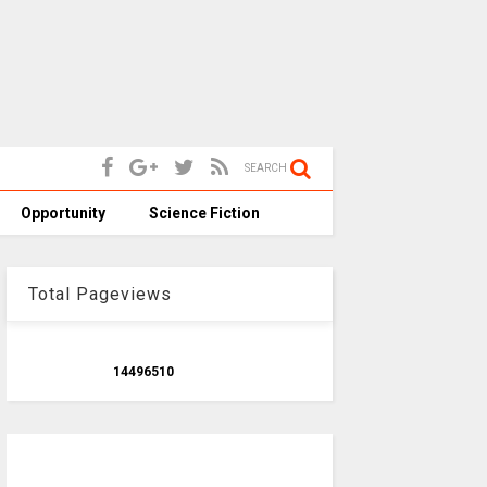
SEARCH
Opportunity
Science Fiction
Total Pageviews
1
4
4
9
6
5
1
0